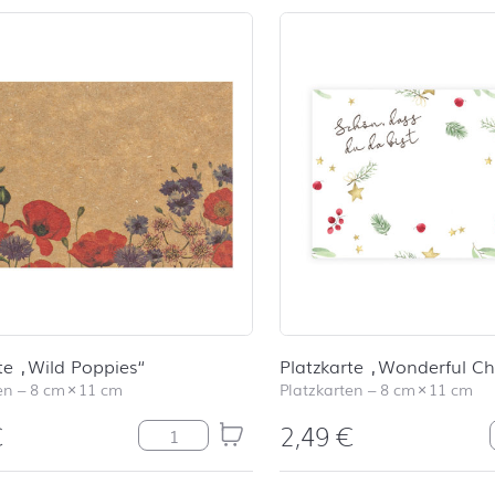
te „Wild Poppies“
Platzkarte „Wonderful Ch
en
–
8 cm
×
11 cm
Platzkarten
–
8 cm
×
11 cm
€
2,49
€
Platzkarte "Wild Poppies" Menge