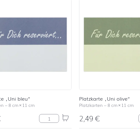
te „Uni bleu“
Platzkarte „Uni olive“
en
–
8 cm
×
11 cm
Platzkarten
–
8 cm
×
11 cm
€
2,49
€
Platzkarte "Uni bleu" Menge