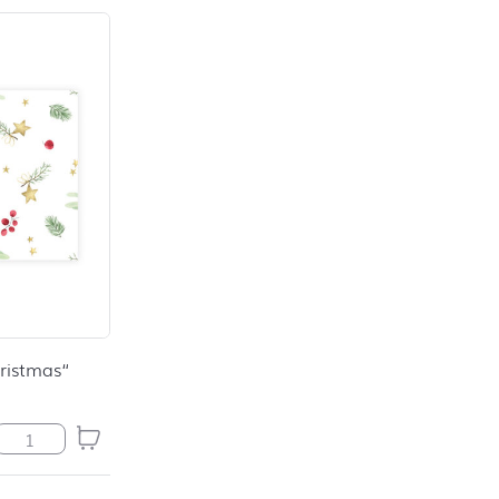
ristmas“
Platzkarte "Wonderful Christmas" Menge