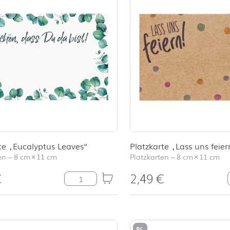
te „Eucalyptus Leaves“
Platzkarte „Lass uns feier
en
–
8 cm
×
11 cm
Platzkarten
–
8 cm
×
11 cm
€
2,49
€
Platzkarte "Eucalyptus Leaves" Menge
%