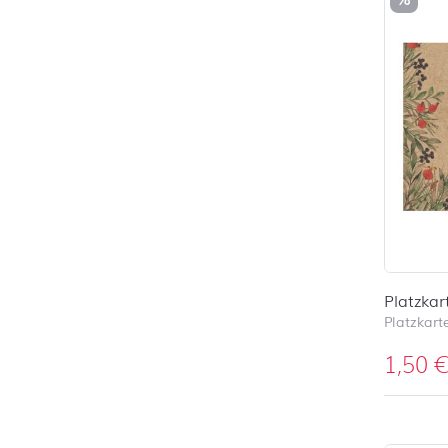
Platzka
Platzkart
1,50