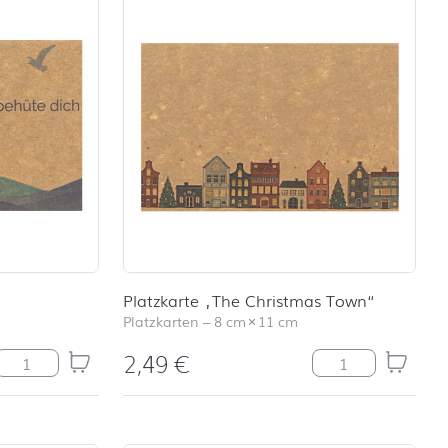
Platzkarte „The Christmas Town“
Platzkarten
–
8 cm
×
11 cm
2,49
€
e
Platzkarte "Segen" Menge
Platzkarte "The 