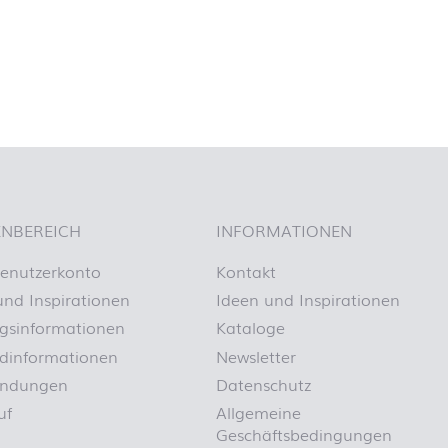
NBEREICH
INFORMATIONEN
enutzerkonto
Kontakt
und Inspirationen
Ideen und Inspirationen
gsinformationen
Kataloge
dinformationen
Newsletter
endungen
Datenschutz
uf
Allgemeine
Geschäftsbedingungen