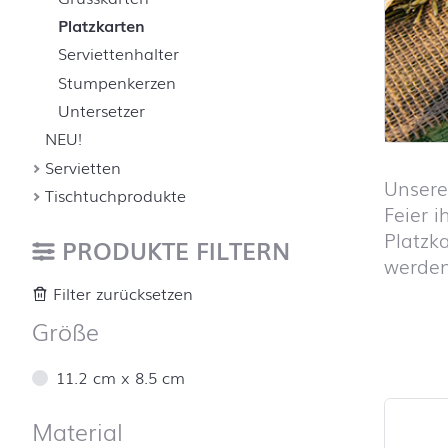
Platzkarten
Serviettenhalter
Stumpenkerzen
Untersetzer
NEU!
Servietten
Unsere
Tischtuchprodukte
Feier 
Platzka
PRODUKTE FILTERN
werden
Filter zurücksetzen
Größe
Produktl
11.2 cm x 8.5 cm
Material