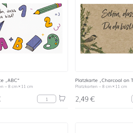
rte „ABC“
Platzkarte „Charcoal on 
en
–
8 cm
×
11 cm
Platzkarten
–
8 cm
×
11 cm
€
2,49
€
Platzkarte "ABC" Menge