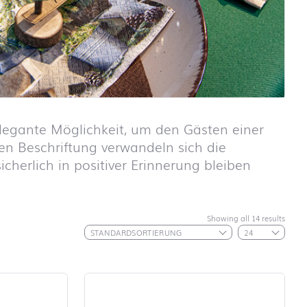
elegante Möglichkeit, um den Gästen einer
den Beschriftung verwandeln sich die
icherlich in positiver Erinnerung bleiben
Showing all 14 results
Schulanfang
ABC
Schulanfang
Autos
Schulanfang
Dinosaurier