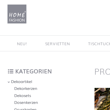
Zum Inhalt springen
NEU!
SERVIETTEN
TISCHTU
PR
Startse
nach oben
KATEGORIEN
Dekoartikel
Dekorkerzen
Dekosets
Dosenkerzen
Grusskarten