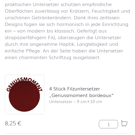
praktischen Untersetzer schützen empfindliche
Oberflächen zuverlässig vor Kratzern, Feuchtigkeit und
unschönen Getränkerändern. Dank ihres zeitlosen
Designs fügen sie sich harmonisch in jede Einrichtung
ein – von modern bis klassisch. Gefertigt aus
strapazierfähigem Filz, überzeugen die Untersetzer
durch ihre angenehme Haptik, Langlebigkeit und
einfache Pflege. An der Seite haben die Untersetzer
einen charmanten Schriftzug ausgelasert.
Produktliste überspringen und zum Filter springen
4 Stück Filzuntersetzer
„Genussmoment bordeaux“
Untersetzer
–
9 cm
×
10 cm
8,25
€
4 Stück Filzun