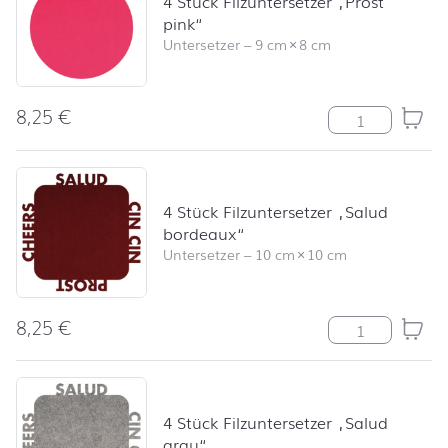
4 Stück Filzuntersetzer „Prost
pink“
Untersetzer
–
9 cm
×
8 cm
8,25
€
4 Stück Filzunt
4 Stück Filzuntersetzer „Salud
bordeaux“
Untersetzer
–
10 cm
×
10 cm
8,25
€
4 Stück Filzunt
4 Stück Filzuntersetzer „Salud
grau“