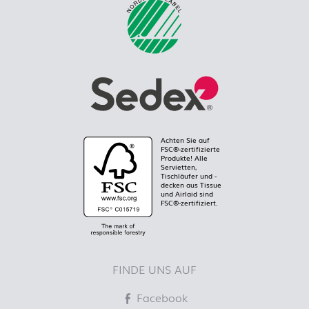
Achten Sie auf
FSC®-zertifizierte
Produkte! Alle
Servietten,
Tischläufer und -
decken aus Tissue
und Airlaid sind
FSC®-zertifiziert.
FINDE UNS AUF
Facebook