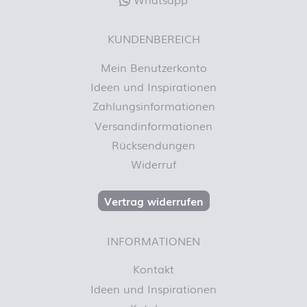
KUNDENBEREICH
Mein Benutzerkonto
Ideen und Inspirationen
Zahlungsinformationen
Versandinformationen
Rücksendungen
Widerruf
Vertrag widerrufen
INFORMATIONEN
Kontakt
Ideen und Inspirationen