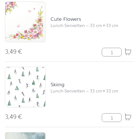
Cute Flowers
Lunch-Servietten
–
33 cm
×
33 cm
3,49
€
Cute Flowers 
Skiing
Lunch-Servietten
–
33 cm
×
33 cm
3,49
€
Skiing Menge