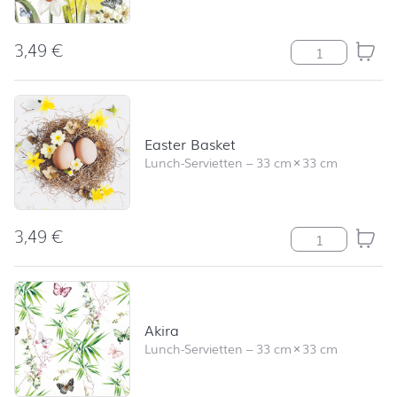
3,49
€
Watercolor Nar
Easter Basket
Lunch-Servietten
–
33 cm
×
33 cm
3,49
€
Easter Basket 
Akira
Lunch-Servietten
–
33 cm
×
33 cm