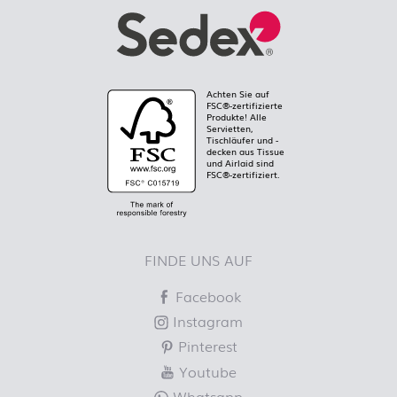
Achten Sie auf
FSC®-zertifizierte
Produkte! Alle
Servietten,
Tischläufer und -
decken aus Tissue
und Airlaid sind
FSC®-zertifiziert.
FINDE UNS AUF
Facebook
Instagram
Pinterest
Youtube
Whatsapp