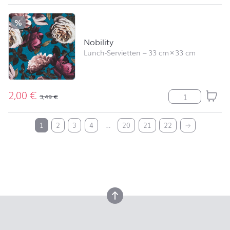
%
Nobility
Lunch-Servietten
–
33 cm
×
33 cm
2,00
€
Nobility Menge
3,49
€
nach oben
1
2
3
4
…
20
21
22
→
nach oben