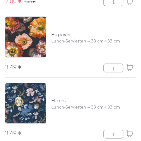
2,00
€
Vibrant Flower
3,49
€
Papaver
Lunch-Servietten
–
33 cm
×
33 cm
3,49
€
Papaver Menge
Flores
Lunch-Servietten
–
33 cm
×
33 cm
3,49
€
Flores Menge