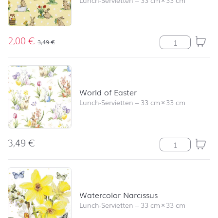
2,00
€
Little Rabbits 
3,49
€
World of Easter
Lunch-Servietten
–
33 cm
×
33 cm
3,49
€
World of Easte
Watercolor Narcissus
Lunch-Servietten
–
33 cm
×
33 cm