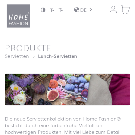
Zum Inhalt springen
DE
nach oben
PRODUKTE
Startseite
Servietten
Lunch-Servietten
Die neue Serviettenkollektion von Home Fashion®
besticht durch eine farbenfrohe Vielfalt an
hochwertigen Produkten. Mit viel Liebe zum Detail