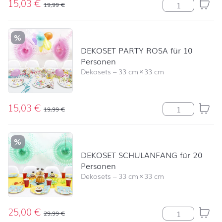
15,03
€
DEKOSET PARTY
19,99
€
%
DEKOSET PARTY ROSA für 10
Personen
Dekosets
–
33 cm
×
33 cm
15,03
€
DEKOSET PARTY
19,99
€
%
DEKOSET SCHULANFANG für 20
Personen
Dekosets
–
33 cm
×
33 cm
25,00
€
DEKOSET SCHUL
29,99
€