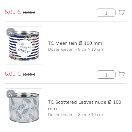
6,00
€
TC Maritim Sti
10,95
€
%
TC Meer sein Ø 100 mm
Dosenkerzen
–
8 cm
×
10 cm
6,00
€
TC Meer sein 
10,95
€
%
TC Scattered Leaves nude Ø 100
mm
Dosenkerzen
–
8 cm
×
10 cm