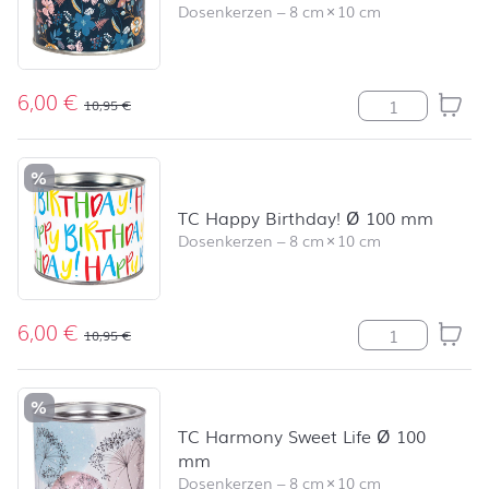
Dosenkerzen
–
8 cm
×
10 cm
6,00
€
TC Flores Ø 1
10,95
€
%
TC Happy Birthday! Ø 100 mm
Dosenkerzen
–
8 cm
×
10 cm
6,00
€
TC Happy Birt
10,95
€
%
TC Harmony Sweet Life Ø 100
mm
Dosenkerzen
–
8 cm
×
10 cm