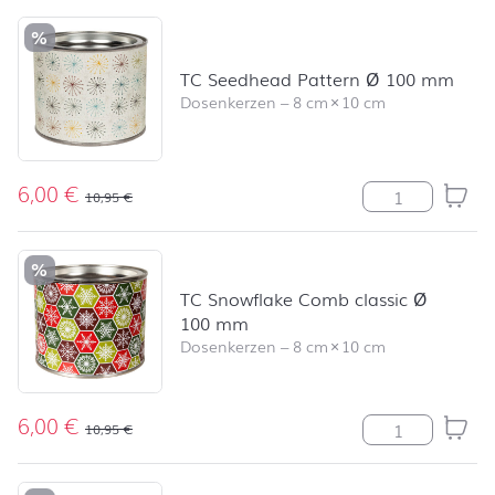
%
TC Seedhead Pattern Ø 100 mm
Dosenkerzen
–
8 cm
×
10 cm
6,00
€
TC Seedhead P
10,95
€
%
TC Snowflake Comb classic Ø
100 mm
Dosenkerzen
–
8 cm
×
10 cm
6,00
€
TC Snowflake 
10,95
€