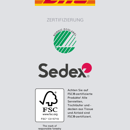
ZERTIFIZIERUNG
Achten Sie auf
FSC®-zertifizierte
Produkte! Alle
Servietten,
Tischläufer und -
decken aus Tissue
und Airlaid sind
FSC®-zertifiziert.