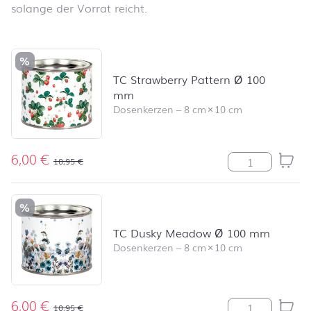
solange der Vorrat reicht.
Produktliste überspringen und zum Filter springen
%
TC Strawberry Pattern Ø 100
mm
Dosenkerzen
–
8 cm
×
10 cm
6,00
€
TC Strawberry
10,95
€
%
TC Dusky Meadow Ø 100 mm
Dosenkerzen
–
8 cm
×
10 cm
6,00
€
TC Dusky Mea
10,95
€