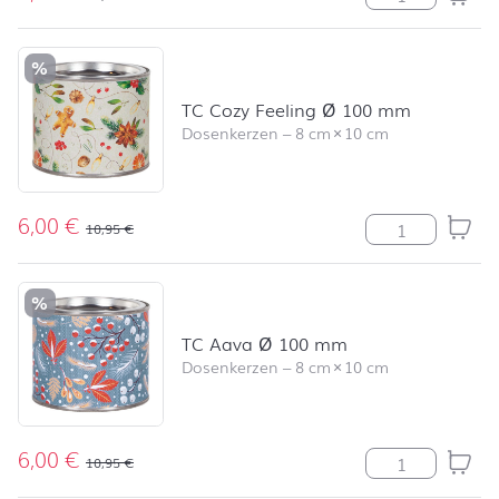
%
TC Cozy Feeling Ø 100 mm
Dosenkerzen
–
8 cm
×
10 cm
6,00
€
TC Cozy Feeli
10,95
€
%
TC Aava Ø 100 mm
Dosenkerzen
–
8 cm
×
10 cm
6,00
€
TC Aava Ø 10
10,95
€