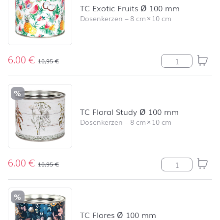
TC Exotic Fruits Ø 100 mm
Dosenkerzen
–
8 cm
×
10 cm
6,00
€
TC Exotic Frui
10,95
€
%
TC Floral Study Ø 100 mm
Dosenkerzen
–
8 cm
×
10 cm
6,00
€
TC Floral Stud
10,95
€
%
TC Flores Ø 100 mm