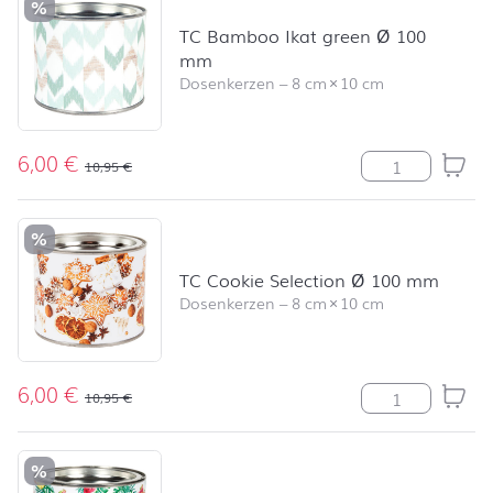
%
TC Bamboo Ikat green Ø 100
mm
Dosenkerzen
–
8 cm
×
10 cm
6,00
€
TC Bamboo Ika
10,95
€
%
TC Cookie Selection Ø 100 mm
Dosenkerzen
–
8 cm
×
10 cm
6,00
€
TC Cookie Sel
10,95
€
%