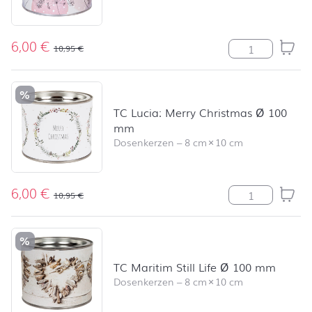
6,00
€
TC Harmony Sw
10,95
€
%
TC Lucia: Merry Christmas Ø 100
mm
Dosenkerzen
–
8 cm
×
10 cm
6,00
€
TC Lucia: Merr
10,95
€
%
TC Maritim Still Life Ø 100 mm
Dosenkerzen
–
8 cm
×
10 cm