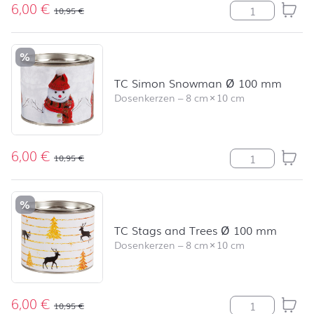
6,00
€
TC Scattered 
10,95
€
%
TC Simon Snowman Ø 100 mm
Dosenkerzen
–
8 cm
×
10 cm
6,00
€
TC Simon Sno
10,95
€
%
TC Stags and Trees Ø 100 mm
Dosenkerzen
–
8 cm
×
10 cm
6,00
€
TC Stags and 
10,95
€