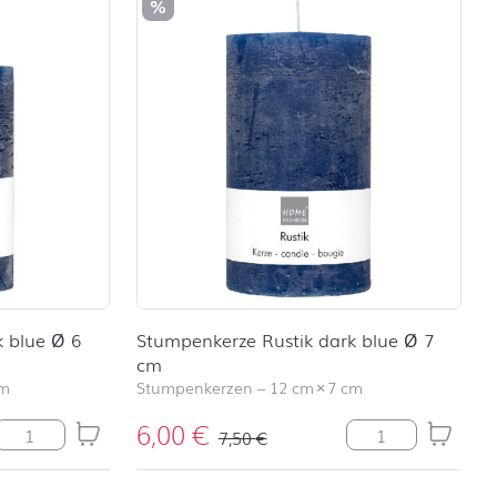
%
k blue Ø 6
Stumpenkerze Rustik dark blue Ø 7
cm
cm
Stumpenkerzen
–
12 cm
×
7 cm
6,00
€
Stumpenkerze Rustik dark blue Ø 6 cm Menge
Stumpenkerze Rus
7,50
€