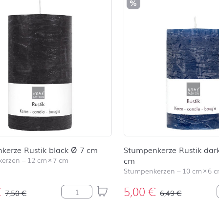
%
kerze Rustik black Ø 7 cm
Stumpenkerze Rustik dar
kerzen
–
12 cm
×
7 cm
cm
Stumpenkerzen
–
10 cm
×
6 
€
5,00
€
Stumpenkerze Rustik black Ø 7 cm Menge
7,50
€
6,49
€