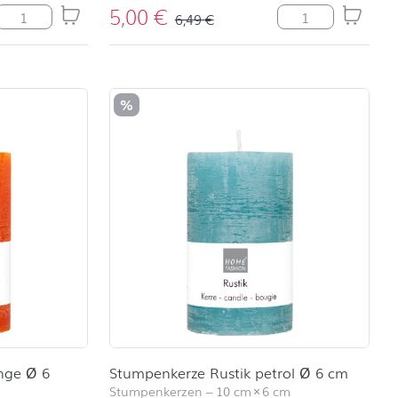
5,00
€
enge
Stumpenkerze Rustik light blue Ø 7 cm Menge
Stumpenkerze Rus
6,49
€
%
nge Ø 6
Stumpenkerze Rustik petrol Ø 6 cm
Stumpenkerzen
–
10 cm
×
6 cm