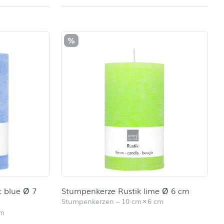
%
t blue Ø 7
Stumpenkerze Rustik lime Ø 6 cm
Stumpenkerzen
–
10 cm
×
6 cm
cm