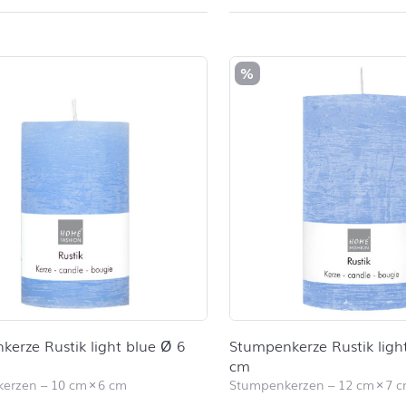
%
erze Rustik light blue Ø 6
Stumpenkerze Rustik ligh
cm
kerzen
–
10 cm
×
6 cm
Stumpenkerzen
–
12 cm
×
7 