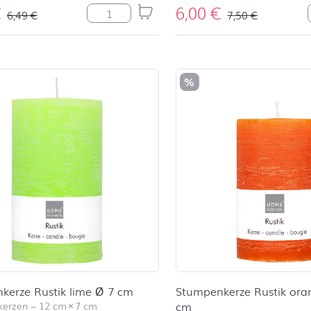
€
6,00
€
Stumpenkerze Rustik light blue Ø 6 cm M
6,49
€
7,50
€
%
kerze Rustik lime Ø 7 cm
Stumpenkerze Rustik ora
kerzen
–
12 cm
×
7 cm
cm