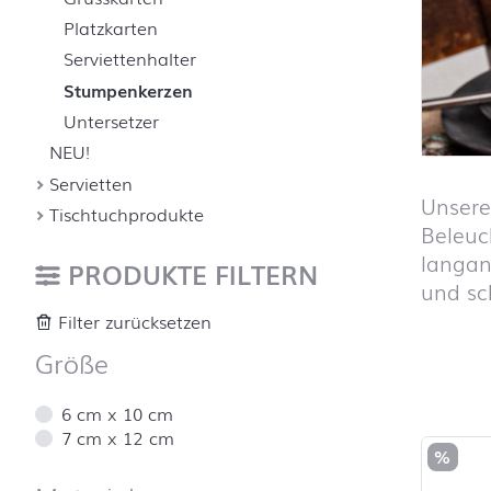
Platzkarten
Serviettenhalter
Stumpenkerzen
Untersetzer
NEU!
Servietten
Unsere
Tischtuchprodukte
Beleuc
langan
PRODUKTE FILTERN
und sc
Filter zurücksetzen
Größe
Produktl
6 cm x 10 cm
7 cm x 12 cm
%