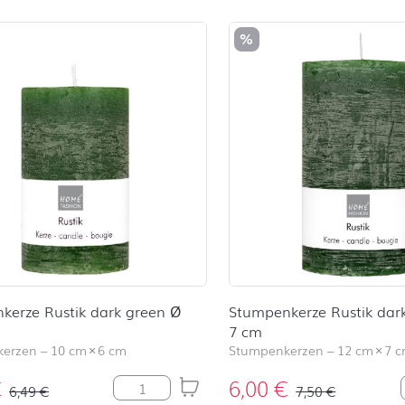
%
kerze Rustik dark green Ø
Stumpenkerze Rustik dar
7 cm
kerzen
–
10 cm
×
6 cm
Stumpenkerzen
–
12 cm
×
7 
€
6,00
€
Stumpenkerze Rustik dark green Ø 6 cm 
6,49
€
7,50
€