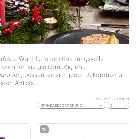
fekte Wahl für eine stimmungsvolle
, brennen sie gleichmäßig und
Größen, passen sie sich jeder Dekoration an
eden Anlass.
Showing all 23 results
Schulanfang
ABC
Schulanfang
Autos
Schulanfang
%
Dinosaurier