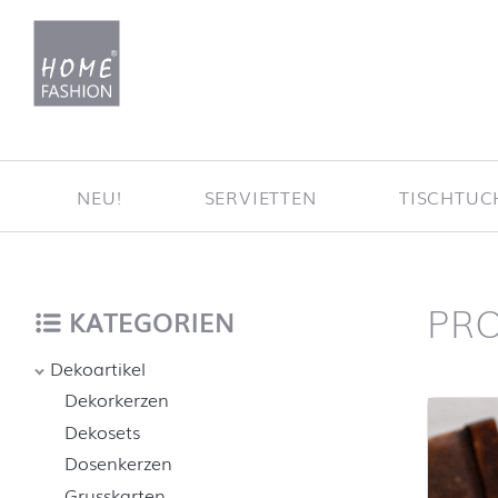
Zum Inhalt springen
NEU!
SERVIETTEN
TISCHTU
PR
Startse
nach oben
KATEGORIEN
Dekoartikel
Dekorkerzen
Dekosets
Dosenkerzen
Grusskarten