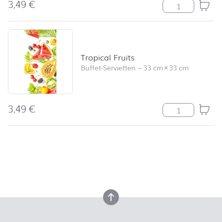
3,49
€
Tasty Vegetabl
Tropical Fruits
Buffet-Servietten
–
33 cm
×
33 cm
3,49
€
Tropical Fruits
nach oben
nach oben