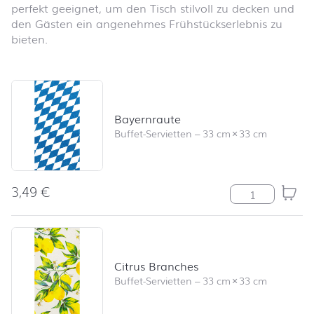
perfekt geeignet, um den Tisch stilvoll zu decken und
den Gästen ein angenehmes Frühstückserlebnis zu
bieten.
Produktliste überspringen und zum Filter springen
Bayernraute
Buffet-Servietten
–
33 cm
×
33 cm
3,49
€
Bayernraute M
Citrus Branches
Buffet-Servietten
–
33 cm
×
33 cm