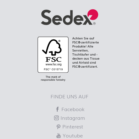
Achten Sie auf
FSC®-zertifizierte
Produkte! Alle
Servietten,
Tischläufer und -
decken aus Tissue
und Airlaid sind
FSC®-zertifiziert.
FINDE UNS AUF
Facebook
Instagram
Pinterest
Youtube