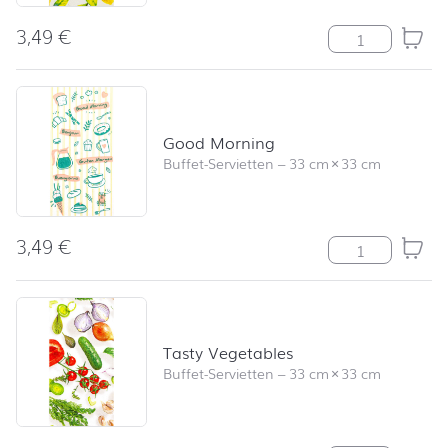
3,49
€
Citrus Branche
Good Morning
Buffet-Servietten
–
33 cm
×
33 cm
3,49
€
Good Morning
Tasty Vegetables
Buffet-Servietten
–
33 cm
×
33 cm