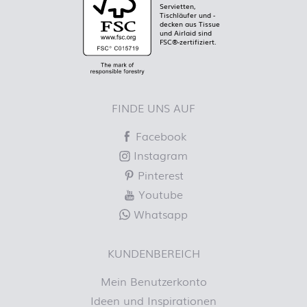
Servietten,
Tischläufer und -
decken aus Tissue
und Airlaid sind
FSC®-zertifiziert.
FINDE UNS AUF
Facebook
Instagram
Pinterest
Youtube
Whatsapp
KUNDENBEREICH
Mein Benutzerkonto
Ideen und Inspirationen