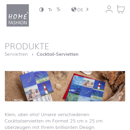
Zum Inhalt springen
DE
nach oben
PRODUKTE
Startseite
Servietten
Cocktail-Servietten
Klein, aber oho! Unsere verschiedenen
Cocktailservietten im Format 25 cm x 25 cm
überzeugen mit Ihrem brillianten Design.