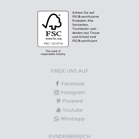
Achten Sie auf
FSC®-zertifizierte
Produkte! Alle
Servietten,
Tischläufer und -
decken aus Tissue
und Airlaid sind
FSC®-zertifiziert.
FINDE UNS AUF
Facebook
Instagram
Pinterest
Youtube
Whatsapp
KUNDENBEREICH