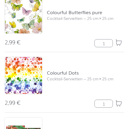
Colourful Butterflies pure
Cocktail-Servietten
–
25 cm
×
25 cm
2,99
€
Colourful Butte
Colourful Dots
Cocktail-Servietten
–
25 cm
×
25 cm
2,99
€
Colourful Dots