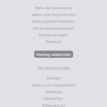
Mein Benutzerkonto
Ideen und Inspirationen
Zahlungsinformationen
Versandinformationen
Rücksendungen
Widerruf
Vertrag widerrufen
INFORMATIONEN
Kontakt
Ideen und Inspirationen
Kataloge
Newsletter
Datenschutz