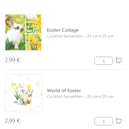
Produktliste überspringen und zum Filter springen
Easter Collage
Cocktail-Servietten
–
25 cm
×
25 cm
2,99
€
Easter Collage
World of Easter
Cocktail-Servietten
–
25 cm
×
25 cm
2,99
€
World of Easte