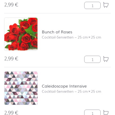
2,99
€
Botanical Rom
Bunch of Roses
Cocktail-Servietten
–
25 cm
×
25 cm
2,99
€
Bunch of Rose
Caleidoscope Intensive
Cocktail-Servietten
–
25 cm
×
25 cm
2,99
€
Caleidoscope I