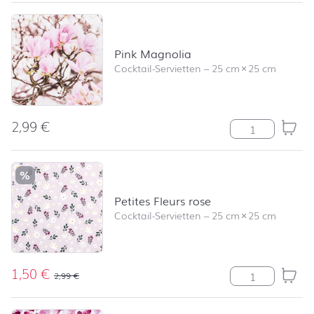
Pink Magnolia
Cocktail-Servietten
–
25 cm
×
25 cm
2,99
€
Pink Magnolia
%
Petites Fleurs rose
Cocktail-Servietten
–
25 cm
×
25 cm
1,50
€
Petites Fleurs 
2,99
€