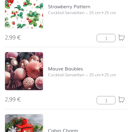
Strawberry Pattern
Cocktail-Servietten
–
25 cm
×
25 cm
2,99
€
Strawberry Pat
Mauve Baubles
Cocktail-Servietten
–
25 cm
×
25 cm
2,99
€
Mauve Baubles
Cabin Charm