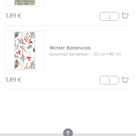
3,89
€
Willow Menge
Winter Botanicals
Gourmet-Servietten
–
33 cm
×
40 cm
3,89
€
Winter Botanic
nach oben
nach oben