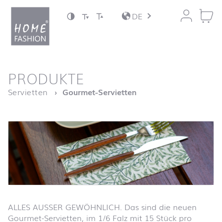
Zum Inhalt springen
DE
nach oben
PRODUKTE
Startseite
Servietten
Gourmet-Servietten
ALLES AUSSER GEWÖHNLICH. Das sind die neuen
Gourmet-Servietten, im 1/6 Falz mit 15 Stück pro