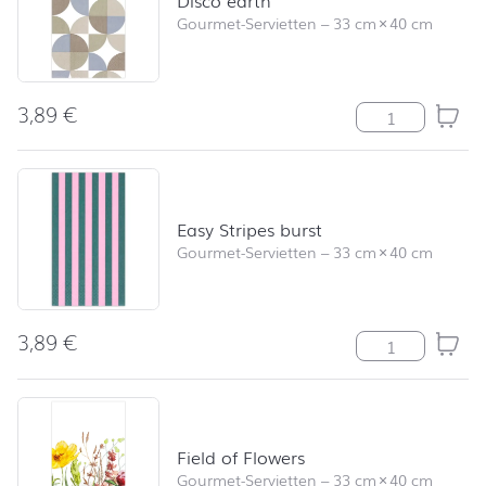
Disco earth
Gourmet-Servietten
–
33 cm
×
40 cm
3,89
€
Disco earth Me
Easy Stripes burst
Gourmet-Servietten
–
33 cm
×
40 cm
3,89
€
Easy Stripes bu
Field of Flowers
Gourmet-Servietten
–
33 cm
×
40 cm