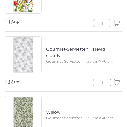
3,89
€
Field of Flower
Gourmet-Servietten „Trevia
cloudy“
Gourmet-Servietten
–
33 cm
×
40 cm
3,89
€
Gourmet-Servie
Willow
Gourmet-Servietten
–
33 cm
×
40 cm