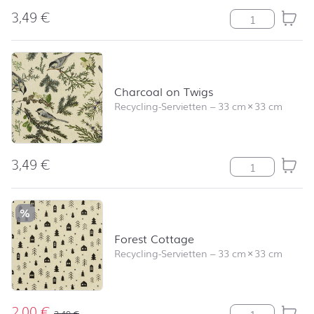
3,49
€
Colored Leave
Charcoal on Twigs
Recycling-Servietten
–
33 cm
×
33 cm
3,49
€
Charcoal on T
%
Forest Cottage
Recycling-Servietten
–
33 cm
×
33 cm
2,00
€
Forest Cottage
3,49
€