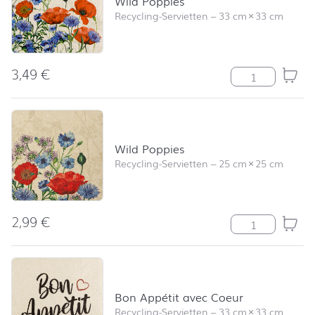
Wild Poppies
Recycling-Servietten
–
33 cm
×
33 cm
3,49
€
Wild Poppies 
Wild Poppies
Recycling-Servietten
–
25 cm
×
25 cm
2,99
€
Wild Poppies 
Bon Appétit avec Coeur
Recycling-Servietten
–
33 cm
×
33 cm