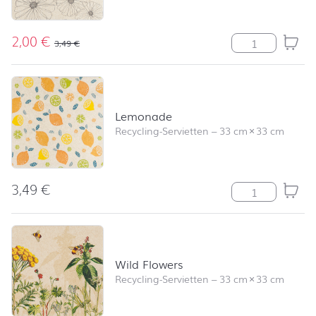
2,00
€
Ida Menge
3,49
€
Lemonade
Recycling-Servietten
–
33 cm
×
33 cm
3,49
€
Lemonade Men
Wild Flowers
Recycling-Servietten
–
33 cm
×
33 cm