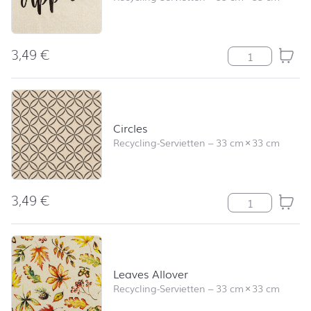
3,49
€
Bon Appétit av
Circles
Recycling-Servietten
–
33 cm
×
33 cm
3,49
€
Circles Menge
Leaves Allover
Recycling-Servietten
–
33 cm
×
33 cm