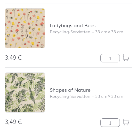
Ladybugs and Bees
Recycling-Servietten
–
33 cm
×
33 cm
3,49
€
Ladybugs and 
Shapes of Nature
Recycling-Servietten
–
33 cm
×
33 cm
3,49
€
Shapes of Nat