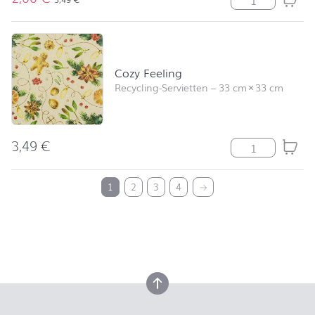
Cozy Feeling
Recycling-Servietten
–
33 cm
×
33 cm
3,49
€
Cozy Feeling M
nach oben
1
2
3
4
→
nach oben