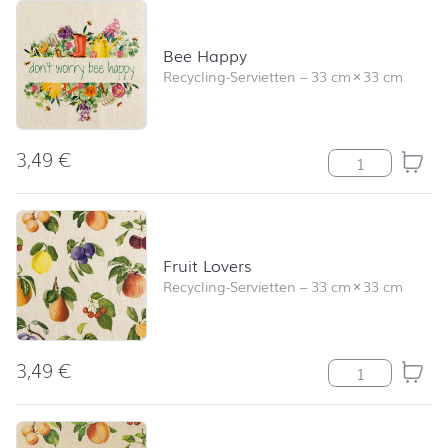
Bee Happy
Recycling-Servietten
–
33 cm
×
33 cm
3,49
€
Bee Happy Me
Fruit Lovers
Recycling-Servietten
–
33 cm
×
33 cm
3,49
€
Fruit Lovers M