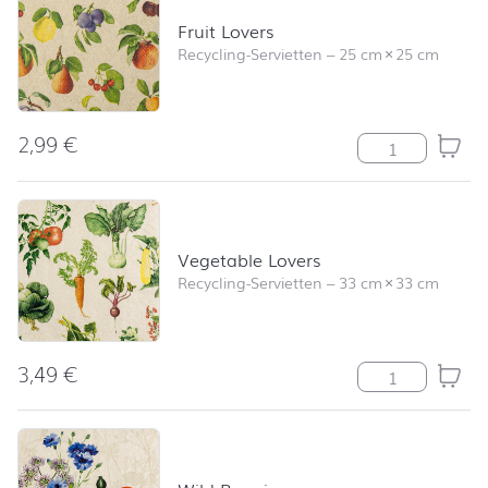
Fruit Lovers
Recycling-Servietten
–
25 cm
×
25 cm
2,99
€
Fruit Lovers M
Vegetable Lovers
Recycling-Servietten
–
33 cm
×
33 cm
3,49
€
Vegetable Love