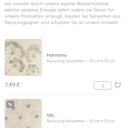
die Umwelt durch unsere eigene Wasserturbine,
welche saubere Energie liefert indem sie Strom für
unsere Produktion erzeugt. Kaufen Sie Servietten aus
Recyclingpapier und schützen Sie so unsere Umwelt.
Produktliste überspringen und zum Filter springen
Harmony
Recycling-Servietten
–
33 cm
×
33 cm
3,49
€
Harmony Meng
%
Ida
Recycling-Servietten
–
33 cm
×
33 cm