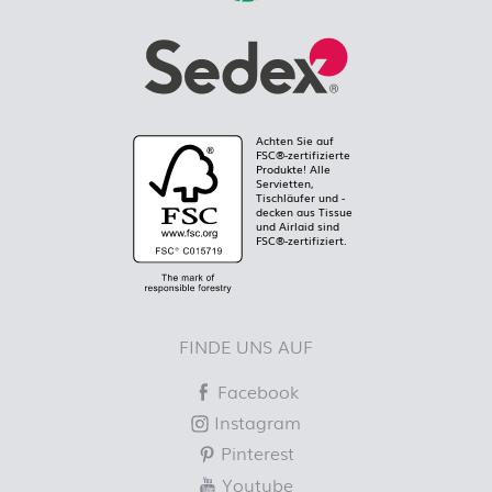
Achten Sie auf
FSC®-zertifizierte
Produkte! Alle
Servietten,
Tischläufer und -
decken aus Tissue
und Airlaid sind
FSC®-zertifiziert.
FINDE UNS AUF
Facebook
Instagram
Pinterest
Youtube