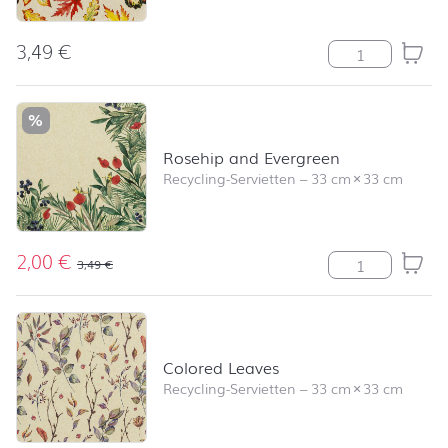
3,49
€
Leaves Allover
%
Rosehip and Evergreen
Recycling-Servietten
–
33 cm
×
33 cm
2,00
€
Rosehip and E
3,49
€
Colored Leaves
Recycling-Servietten
–
33 cm
×
33 cm