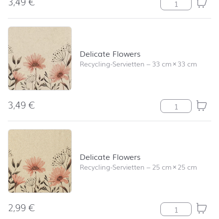
3,49
€
Herbal Meado
Delicate Flowers
Recycling-Servietten
–
33 cm
×
33 cm
3,49
€
Delicate Flowe
Delicate Flowers
Recycling-Servietten
–
25 cm
×
25 cm
2,99
€
Delicate Flowe