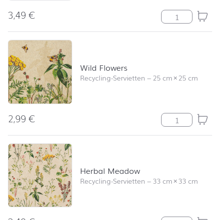
3,49
€
Wild Flowers M
Wild Flowers
Recycling-Servietten
–
25 cm
×
25 cm
2,99
€
Wild Flowers M
Herbal Meadow
Recycling-Servietten
–
33 cm
×
33 cm