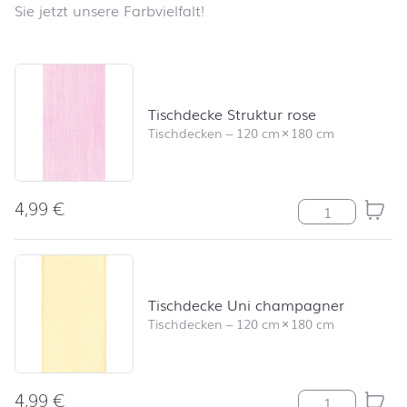
Sie jetzt unsere Farbvielfalt!
Produktliste überspringen und zum Filter springen
Tischdecke Struktur rose
Tischdecken
–
120 cm
×
180 cm
4,99
€
Tischdecke Str
Tischdecke Uni champagner
Tischdecken
–
120 cm
×
180 cm
4,99
€
Tischdecke Un