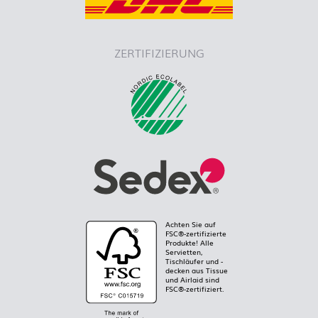
ZERTIFIZIERUNG
Achten Sie auf
FSC®-zertifizierte
Produkte! Alle
Servietten,
Tischläufer und -
decken aus Tissue
und Airlaid sind
FSC®-zertifiziert.