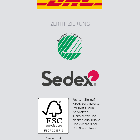
ZERTIFIZIERUNG
Achten Sie auf
FSC®-zertifizierte
Produkte! Alle
Servietten,
Tischläufer und -
decken aus Tissue
und Airlaid sind
FSC®-zertifiziert.