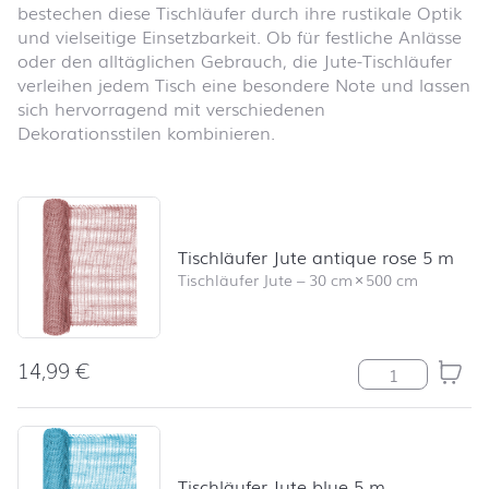
bestechen diese Tischläufer durch ihre rustikale Optik
und vielseitige Einsetzbarkeit. Ob für festliche Anlässe
oder den alltäglichen Gebrauch, die Jute-Tischläufer
verleihen jedem Tisch eine besondere Note und lassen
sich hervorragend mit verschiedenen
Dekorationsstilen kombinieren.
Produktliste überspringen und zum Filter springen
Tischläufer Jute antique rose 5 m
Tischläufer Jute
–
30 cm
×
500 cm
14,99
€
Tischläufer Jut
Tischläufer Jute blue 5 m