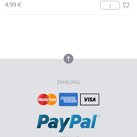
4,99
€
Tischset Ilex a
nach oben
nach oben
ZAHLUNG