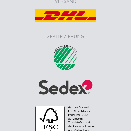
VERSAND
ZERTIFIZIERUNG
Achten Sie auf
FSC®-zertifizierte
Produkte! Alle
Servietten,
Tischläufer und -
decken aus Tissue
und Airlaid sind