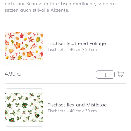
nicht nur Schutz für Ihre Tischoberfläche, sondern
setzen auch stilvolle Akzente.
Produktliste überspringen und zum Filter springen
Tischset Scattered Foliage
Tischsets
–
40 cm
×
30 cm
4,99
€
Tischset Scatte
Tischset Ilex and Mistletoe
Tischsets
–
40 cm
×
30 cm