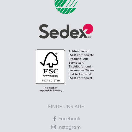
Achten Sie auf
FSC®-zertifizierte
Produkte! Alle
Servietten,
Tischläufer und -
decken aus Tissue
und Airlaid sind
FSC®-zertifiziert.
FINDE UNS AUF
Facebook
Instagram