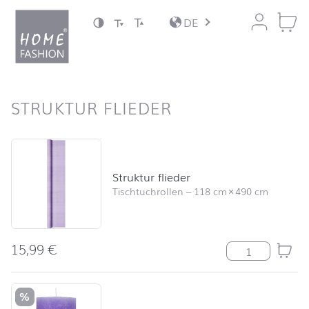
Zum Inhalt springen
DE
nach oben
STRUKTUR FLIEDER
Produktliste überspringen und zum Filter springen
Struktur flieder
Tischtuchrollen
–
118 cm
×
490 cm
15,99
€
Struktur fliede
%