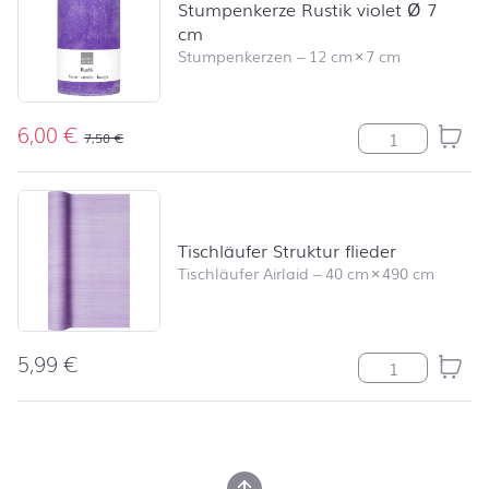
Stumpenkerze Rustik violet Ø 7
cm
Stumpenkerzen
–
12 cm
×
7 cm
6,00
€
Stumpenkerze R
7,50
€
Tischläufer Struktur flieder
Tischläufer Airlaid
–
40 cm
×
490 cm
5,99
€
Tischläufer Str
nach oben