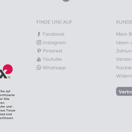
FINDE UNS AUF
KUNDE
Facebook
Mein B
Instagram
Ideen 
Pinterest
Zahlun
Youtube
Versan
Whatsapp
Rücks
Widerr
Vertr
Sie auf
rtifizierte
e! Alle
ten,
ufer und -
aus Tissue
laid sind
rtifiziert.