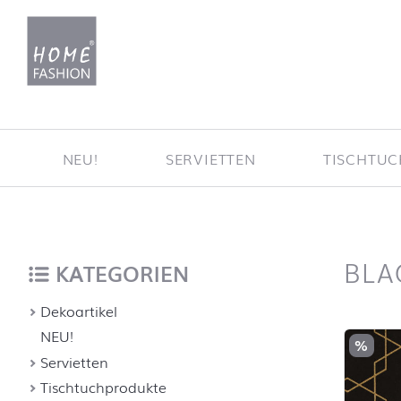
Zum Inhalt springen
NEU!
SERVIETTEN
TISCHTU
BLA
nach oben
KATEGORIEN
Dekoartikel
Produktl
NEU!
%
Servietten
Tischtuchprodukte