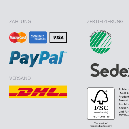
ZAHLUNG
ZERTIFIZIERUNG
VERSAND
Achten 
FSC®-ze
Produkt
Serviet
Tischlä
decken 
und Air
FSC®-ze