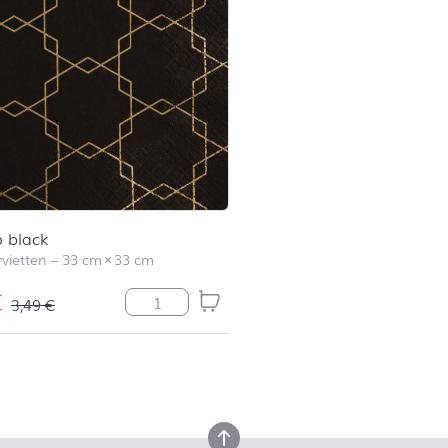
 black
vietten
–
33 cm
×
33 cm
€
Art Deco black Menge
3,49
€
en
nach oben