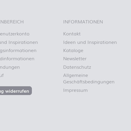
Schulanfang
Einhornzauber
Schulanfang
Feuerwehr
NBEREICH
INFORMATIONEN
Schulanfang
Fußball
enutzerkonto
Kontakt
Schulanfang
und Inspirationen
Ideen und Inspirationen
Klemmbausteine
gsinformationen
Kataloge
Schulanfang
Piraten
dinformationen
Newsletter
Schulanfang
endungen
Datenschutz
Prinzessin
uf
Allgemeine
Schulanfang
Regenbogen
Geschäftsbedingungen
Schulanfang
Impressum
ag widerrufen
Schultafel
Schulanfang
Tiere