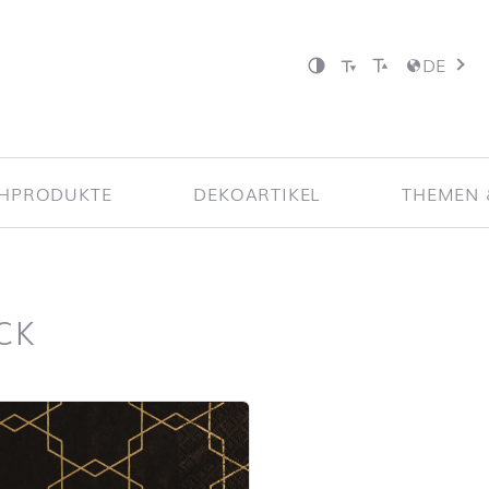
DE
CHPRODUKTE
DEKOARTIKEL
THEMEN 
CK
iste überspringen und zum Filter springen