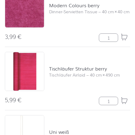
Modern Colours berry
Dinner-Servietten Tissue
–
40 cm
×
40 cm
3,99
€
Modern Colour
Tischläufer Struktur berry
Tischläufer Airlaid
–
40 cm
×
490 cm
5,99
€
Tischläufer Str
Uni weiß