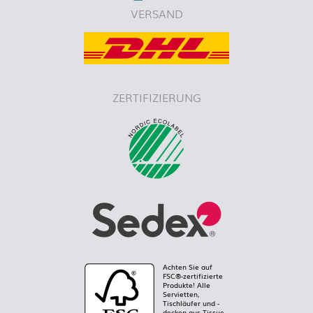
VERSAND
ZERTIFIZIERUNG
Achten Sie auf
FSC®-zertifizierte
Produkte! Alle
Servietten,
Tischläufer und -
decken aus Tissue