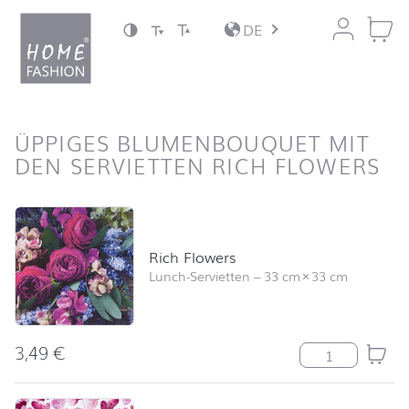
Zum Inhalt springen
DE
nach oben
ÜPPIGES BLUMENBOUQUET MIT
DEN SERVIETTEN RICH FLOWERS
Produktliste überspringen und zum Filter springen
Rich Flowers
Lunch-Servietten
–
33 cm
×
33 cm
3,49
€
Rich Flowers M