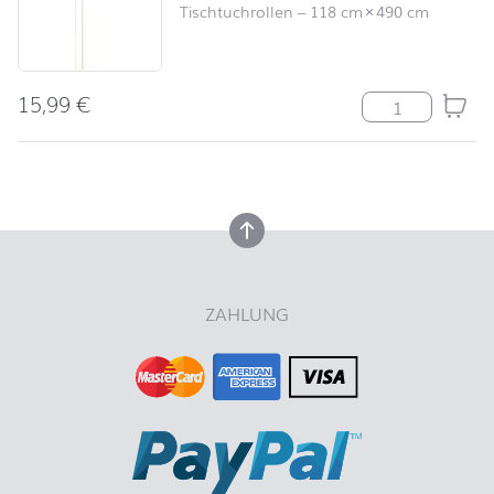
Tischtuchrollen
–
118 cm
×
490 cm
15,99
€
Uni weiß Meng
nach oben
nach oben
ZAHLUNG