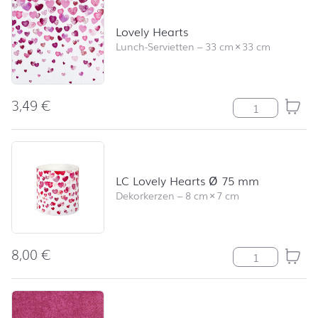
Lovely Hearts
Lunch-Servietten
–
33 cm
×
33 cm
3,49
€
Lovely Hearts 
LC Lovely Hearts Ø 75 mm
Dekorkerzen
–
8 cm
×
7 cm
8,00
€
LC Lovely Hea