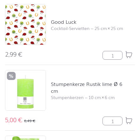
Good Luck
Cocktail-Servietten
–
25 cm
×
25 cm
2,99
€
Good Luck Men
%
Stumpenkerze Rustik lime Ø 6
cm
Stumpenkerzen
–
10 cm
×
6 cm
5,00
€
Stumpenkerze R
6,49
€