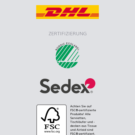
ZERTIFIZIERUNG
Achten Sie auf
FSC®-zertifizierte
Produkte! Alle
Servietten,
Tischläufer und -
decken aus Tissue
und Airlaid sind
FSC®-zertifiziert.