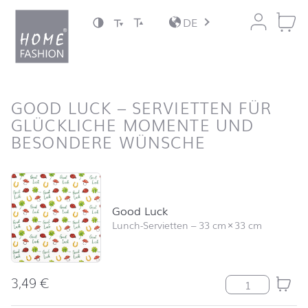
Zum Inhalt springen
DE
nach oben
GOOD LUCK – SERVIETTEN FÜR
GLÜCKLICHE MOMENTE UND
BESONDERE WÜNSCHE
Produktliste überspringen und zum Filter springen
Good Luck
Lunch-Servietten
–
33 cm
×
33 cm
3,49
€
Good Luck Men