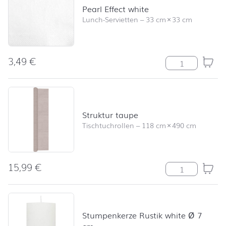
Pearl Effect white
Lunch-Servietten
–
33 cm
×
33 cm
3,49
€
Pearl Effect wh
Struktur taupe
Tischtuchrollen
–
118 cm
×
490 cm
15,99
€
Struktur taupe
Stumpenkerze Rustik white Ø 7