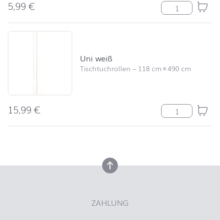
5,99
€
Tischläufer Un
Uni weiß
Tischtuchrollen
–
118 cm
×
490 cm
15,99
€
Uni weiß Meng
nach oben
nach oben
ZAHLUNG