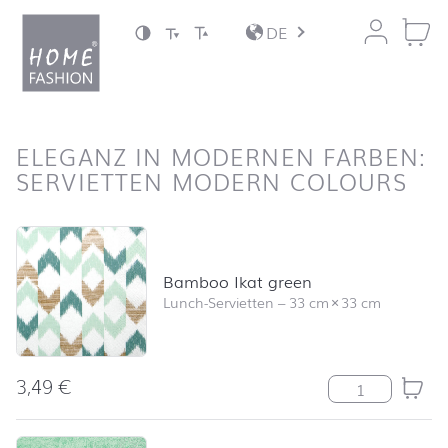
Zum Inhalt springen
DE
nach oben
ELEGANZ IN MODERNEN FARBEN:
SERVIETTEN MODERN COLOURS
Produktliste überspringen und zum Filter springen
Bamboo Ikat green
Lunch-Servietten
–
33 cm
×
33 cm
3,49
€
Bamboo Ikat g