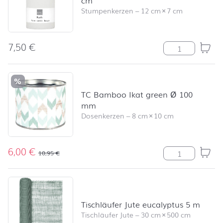
cm
Stumpenkerzen
–
12 cm
×
7 cm
7,50
€
Stumpenkerze R
%
TC Bamboo Ikat green Ø 100
mm
Dosenkerzen
–
8 cm
×
10 cm
6,00
€
TC Bamboo Ika
10,95
€
Tischläufer Jute eucalyptus 5 m
Tischläufer Jute
–
30 cm
×
500 cm