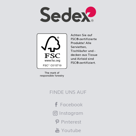
Achten Sie auf
FSC®-zertifizierte
Produkte! Alle
Servietten,
Tischläufer und -
decken aus Tissue
und Airlaid sind
FSC®-zertifiziert.
FINDE UNS AUF
Facebook
Instagram
Pinterest
Youtube