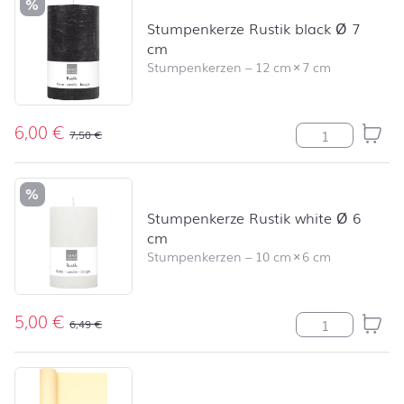
%
Stumpenkerze Rustik black Ø 7
cm
Stumpenkerzen
–
12 cm
×
7 cm
6,00
€
Stumpenkerze R
7,50
€
%
Stumpenkerze Rustik white Ø 6
cm
Stumpenkerzen
–
10 cm
×
6 cm
5,00
€
Stumpenkerze R
6,49
€