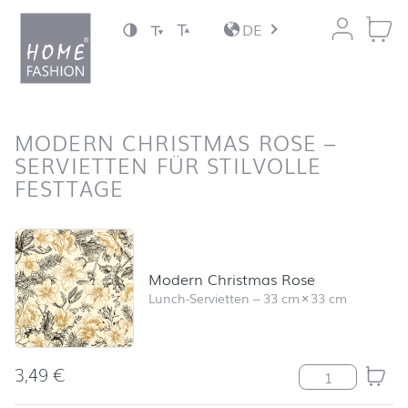
Zum Inhalt springen
DE
nach oben
MODERN CHRISTMAS ROSE –
SERVIETTEN FÜR STILVOLLE
FESTTAGE
Produktliste überspringen und zum Filter springen
Modern Christmas Rose
Lunch-Servietten
–
33 cm
×
33 cm
3,49
€
Modern Christ