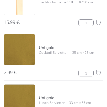
Tischtuchrollen
–
118 cm
×
490 cm
15,99
€
Uni champagn
Uni gold
Cocktail-Servietten
–
25 cm
×
25 cm
2,99
€
Uni gold Meng
Uni gold
Lunch-Servietten
–
33 cm
×
33 cm