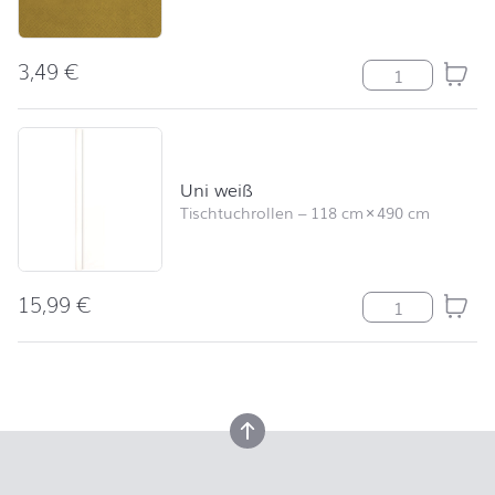
3,49
€
Uni gold Meng
Uni weiß
Tischtuchrollen
–
118 cm
×
490 cm
15,99
€
Uni weiß Meng
nach oben
nach oben