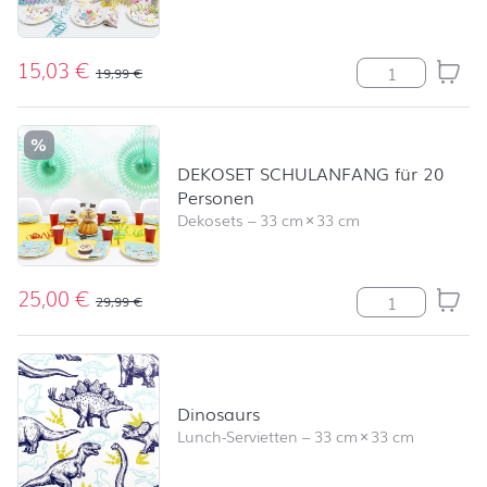
15,03
€
DEKOSET PARTY
19,99
€
%
DEKOSET SCHULANFANG für 20
Personen
Dekosets
–
33 cm
×
33 cm
25,00
€
DEKOSET SCHUL
29,99
€
Dinosaurs
Lunch-Servietten
–
33 cm
×
33 cm