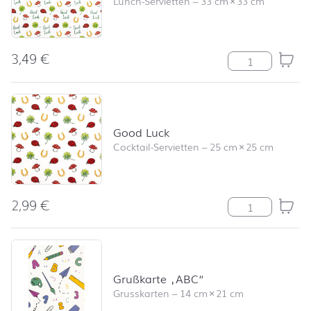
Lunch-Servietten
–
33 cm
×
33 cm
3,49
€
Good Luck Men
Good Luck
Cocktail-Servietten
–
25 cm
×
25 cm
2,99
€
Good Luck Men
Grußkarte „ABC“
Grusskarten
–
14 cm
×
21 cm