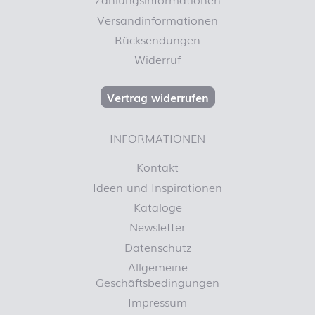
Versandinformationen
Rücksendungen
Widerruf
Vertrag widerrufen
INFORMATIONEN
Kontakt
Ideen und Inspirationen
Kataloge
Newsletter
Datenschutz
Allgemeine
Geschäftsbedingungen
Impressum