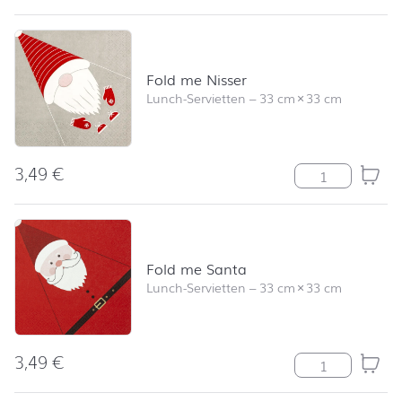
Fold me Nisser
Lunch-Servietten
–
33 cm
×
33 cm
3,49
€
Fold me Nisser
Fold me Santa
Lunch-Servietten
–
33 cm
×
33 cm
3,49
€
Fold me Santa