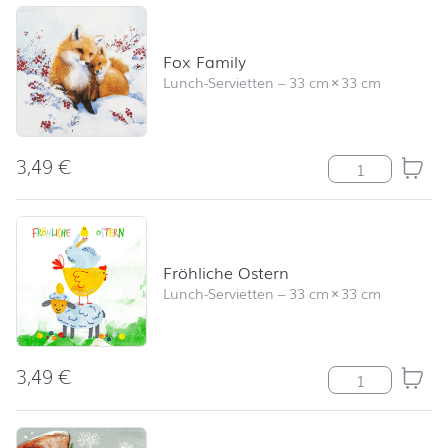
Fox Family
Lunch-Servietten
–
33 cm
×
33 cm
3,49
€
Fox Family Me
Fröhliche Ostern
Lunch-Servietten
–
33 cm
×
33 cm
3,49
€
Fröhliche Oste