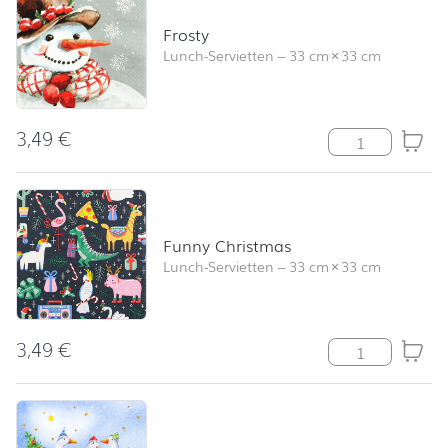
Frosty
Lunch-Servietten
–
33 cm
×
33 cm
3,49
€
Frosty Menge
Funny Christmas
Lunch-Servietten
–
33 cm
×
33 cm
3,49
€
Funny Christm