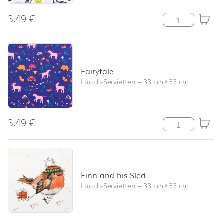
3,49
€
Dinosaurs Men
Fairytale
Lunch-Servietten
–
33 cm
×
33 cm
3,49
€
Fairytale Meng
Finn and his Sled
Lunch-Servietten
–
33 cm
×
33 cm