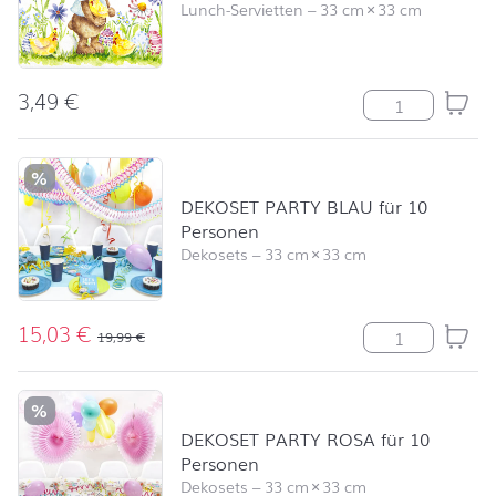
Lunch-Servietten
–
33 cm
×
33 cm
3,49
€
Cutest Bunny E
%
DEKOSET PARTY BLAU für 10
Personen
Dekosets
–
33 cm
×
33 cm
15,03
€
DEKOSET PARTY
19,99
€
%
DEKOSET PARTY ROSA für 10
Personen
Dekosets
–
33 cm
×
33 cm