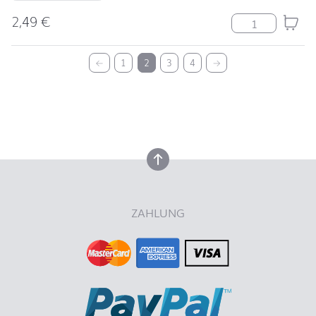
2,49
€
Grußkarte "Lass
nach oben
←
1
2
3
4
→
nach oben
ZAHLUNG