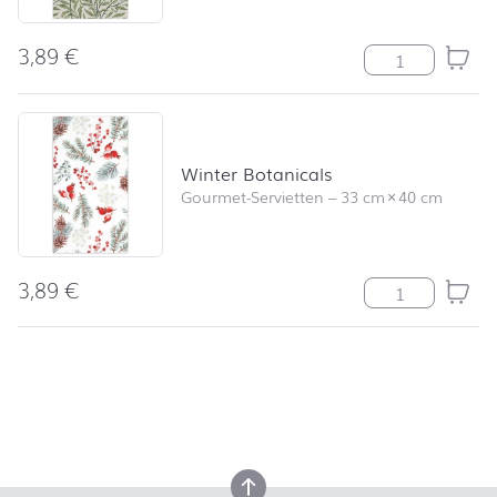
3,89
€
Willow Menge
Winter Botanicals
Gourmet-Servietten
–
33 cm
×
40 cm
3,89
€
Winter Botanic
nach oben
nach oben