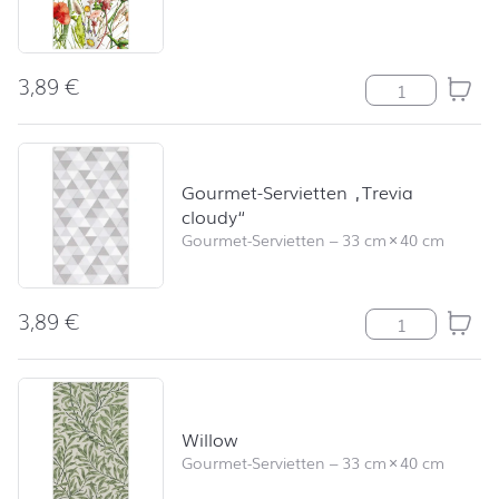
3,89
€
Field of Flower
Gourmet-Servietten „Trevia
cloudy“
Gourmet-Servietten
–
33 cm
×
40 cm
3,89
€
Gourmet-Servie
Willow
Gourmet-Servietten
–
33 cm
×
40 cm