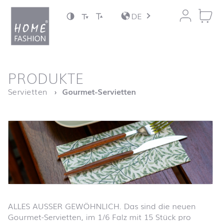
Zum Inhalt springen
DE
nach oben
PRODUKTE
Startseite
Servietten
Gourmet-Servietten
ALLES AUSSER GEWÖHNLICH. Das sind die neuen
Gourmet-Servietten, im 1/6 Falz mit 15 Stück pro