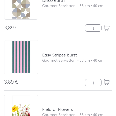
Disco earth
Gourmet-Servietten
–
33 cm
×
40 cm
3,89
€
Disco earth Me
Easy Stripes burst
Gourmet-Servietten
–
33 cm
×
40 cm
3,89
€
Easy Stripes bu
Field of Flowers
Gourmet-Servietten
–
33 cm
×
40 cm