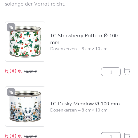
solange der Vorrat reicht.
Produktliste überspringen und zum Filter springen
%
TC Strawberry Pattern Ø 100
mm
Dosenkerzen
–
8 cm
×
10 cm
6,00
€
TC Strawberry
10,95
€
%
TC Dusky Meadow Ø 100 mm
Dosenkerzen
–
8 cm
×
10 cm
6,00
€
TC Dusky Mea
10,95
€