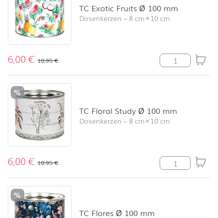
TC Exotic Fruits Ø 100 mm
Dosenkerzen
–
8 cm
×
10 cm
6,00
€
TC Exotic Frui
10,95
€
%
TC Floral Study Ø 100 mm
Dosenkerzen
–
8 cm
×
10 cm
6,00
€
TC Floral Stud
10,95
€
%
TC Flores Ø 100 mm