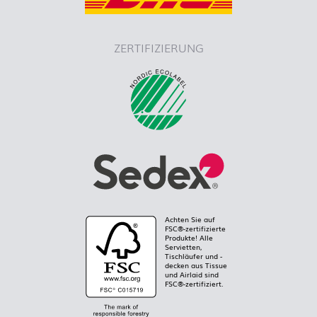
ZERTIFIZIERUNG
Achten Sie auf
FSC®-zertifizierte
Produkte! Alle
Servietten,
Tischläufer und -
decken aus Tissue
und Airlaid sind
FSC®-zertifiziert.