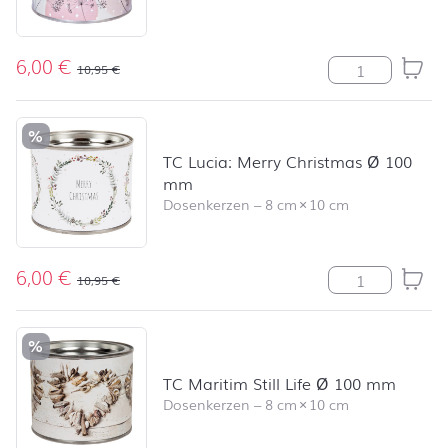
6,00
€
TC Harmony Sw
10,95
€
%
TC Lucia: Merry Christmas Ø 100
mm
Dosenkerzen
–
8 cm
×
10 cm
6,00
€
TC Lucia: Merr
10,95
€
%
TC Maritim Still Life Ø 100 mm
Dosenkerzen
–
8 cm
×
10 cm