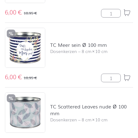
6,00
€
TC Maritim Sti
10,95
€
%
TC Meer sein Ø 100 mm
Dosenkerzen
–
8 cm
×
10 cm
6,00
€
TC Meer sein 
10,95
€
%
TC Scattered Leaves nude Ø 100
mm
Dosenkerzen
–
8 cm
×
10 cm