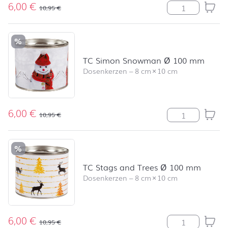
6,00
€
TC Scattered 
10,95
€
%
TC Simon Snowman Ø 100 mm
Dosenkerzen
–
8 cm
×
10 cm
6,00
€
TC Simon Sno
10,95
€
%
TC Stags and Trees Ø 100 mm
Dosenkerzen
–
8 cm
×
10 cm
6,00
€
TC Stags and 
10,95
€