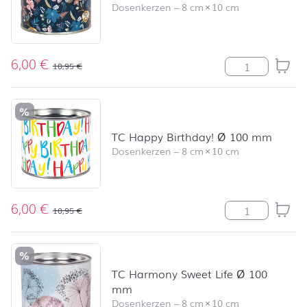
Dosenkerzen
–
8 cm
×
10 cm
6,00
€
TC Flores Ø 1
10,95
€
%
TC Happy Birthday! Ø 100 mm
Dosenkerzen
–
8 cm
×
10 cm
6,00
€
TC Happy Birt
10,95
€
%
TC Harmony Sweet Life Ø 100
mm
Dosenkerzen
–
8 cm
×
10 cm