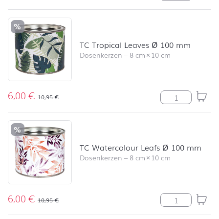
%
TC Tropical Leaves Ø 100 mm
Dosenkerzen
–
8 cm
×
10 cm
6,00
€
TC Tropical Le
10,95
€
%
TC Watercolour Leafs Ø 100 mm
Dosenkerzen
–
8 cm
×
10 cm
6,00
€
TC Watercolou
10,95
€