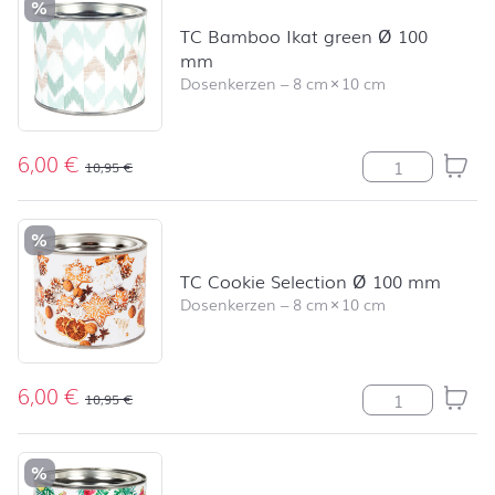
%
TC Bamboo Ikat green Ø 100
mm
Dosenkerzen
–
8 cm
×
10 cm
6,00
€
TC Bamboo Ika
10,95
€
%
TC Cookie Selection Ø 100 mm
Dosenkerzen
–
8 cm
×
10 cm
6,00
€
TC Cookie Sel
10,95
€
%