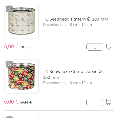
%
TC Seedhead Pattern Ø 100 mm
Dosenkerzen
–
8 cm
×
10 cm
6,00
€
TC Seedhead P
10,95
€
%
TC Snowflake Comb classic Ø
100 mm
Dosenkerzen
–
8 cm
×
10 cm
6,00
€
TC Snowflake 
10,95
€