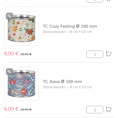
%
TC Cozy Feeling Ø 100 mm
Dosenkerzen
–
8 cm
×
10 cm
6,00
€
TC Cozy Feeli
10,95
€
%
TC Aava Ø 100 mm
Dosenkerzen
–
8 cm
×
10 cm
6,00
€
TC Aava Ø 10
10,95
€