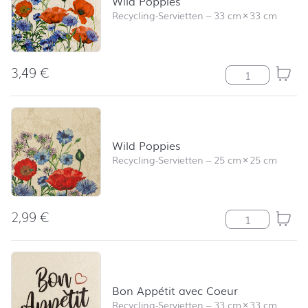
Wild Poppies
Recycling-Servietten
–
33 cm
×
33 cm
3,49
€
Wild Poppies 
Wild Poppies
Recycling-Servietten
–
25 cm
×
25 cm
2,99
€
Wild Poppies 
Bon Appétit avec Coeur
Recycling-Servietten
–
33 cm
×
33 cm