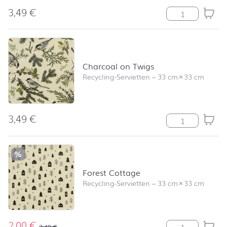
3,49
€
Colored Leave
Charcoal on Twigs
Recycling-Servietten
–
33 cm
×
33 cm
3,49
€
Charcoal on T
%
Forest Cottage
Recycling-Servietten
–
33 cm
×
33 cm
2,00
€
Forest Cottage
3,49
€