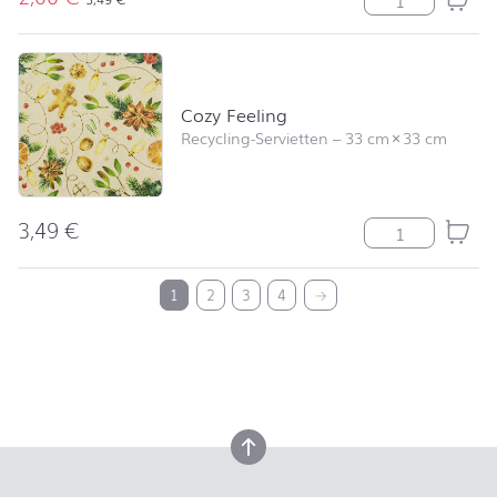
Cozy Feeling
Recycling-Servietten
–
33 cm
×
33 cm
3,49
€
Cozy Feeling M
nach oben
1
2
3
4
→
nach oben