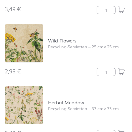
3,49
€
Wild Flowers M
Wild Flowers
Recycling-Servietten
–
25 cm
×
25 cm
2,99
€
Wild Flowers M
Herbal Meadow
Recycling-Servietten
–
33 cm
×
33 cm