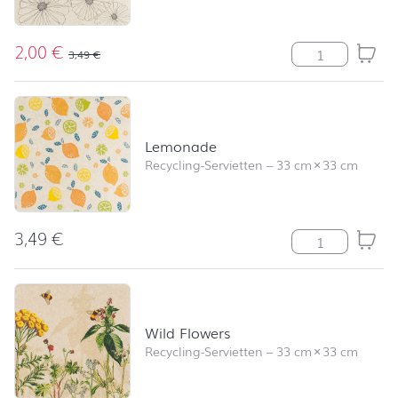
2,00
€
Ida Menge
3,49
€
Lemonade
Recycling-Servietten
–
33 cm
×
33 cm
3,49
€
Lemonade Men
Wild Flowers
Recycling-Servietten
–
33 cm
×
33 cm