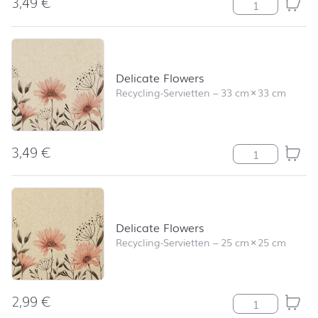
3,49
€
Herbal Meado
Delicate Flowers
Recycling-Servietten
–
33 cm
×
33 cm
3,49
€
Delicate Flowe
Delicate Flowers
Recycling-Servietten
–
25 cm
×
25 cm
2,99
€
Delicate Flowe