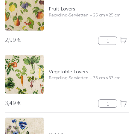
Fruit Lovers
Recycling-Servietten
–
25 cm
×
25 cm
2,99
€
Fruit Lovers M
Vegetable Lovers
Recycling-Servietten
–
33 cm
×
33 cm
3,49
€
Vegetable Love