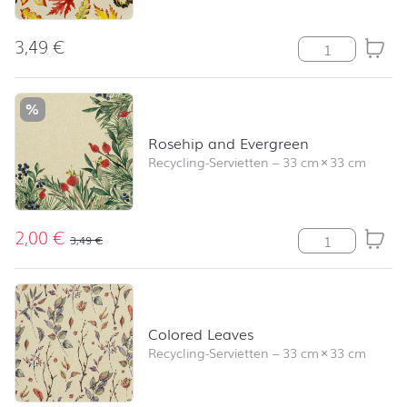
3,49
€
Leaves Allover
%
Rosehip and Evergreen
Recycling-Servietten
–
33 cm
×
33 cm
2,00
€
Rosehip and E
3,49
€
Colored Leaves
Recycling-Servietten
–
33 cm
×
33 cm