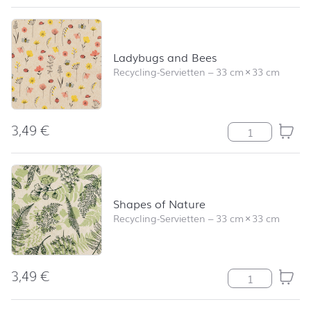
Ladybugs and Bees
Recycling-Servietten
–
33 cm
×
33 cm
3,49
€
Ladybugs and 
Shapes of Nature
Recycling-Servietten
–
33 cm
×
33 cm
3,49
€
Shapes of Nat