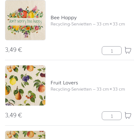
Bee Happy
Recycling-Servietten
–
33 cm
×
33 cm
3,49
€
Bee Happy Me
Fruit Lovers
Recycling-Servietten
–
33 cm
×
33 cm
3,49
€
Fruit Lovers M