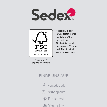
Achten Sie auf
FSC®-zertifizierte
Produkte! Alle
Servietten,
Tischläufer und -
decken aus Tissue
und Airlaid sind
FSC®-zertifiziert.
FINDE UNS AUF
Facebook
Instagram
Pinterest
Youtube