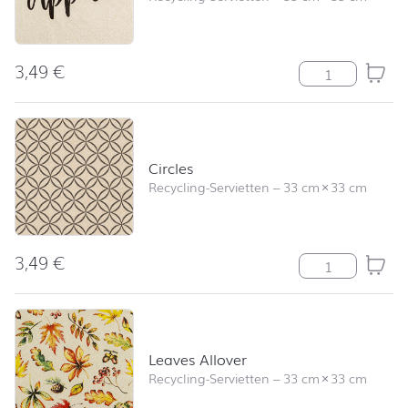
3,49
€
Bon Appétit av
Circles
Recycling-Servietten
–
33 cm
×
33 cm
3,49
€
Circles Menge
Leaves Allover
Recycling-Servietten
–
33 cm
×
33 cm