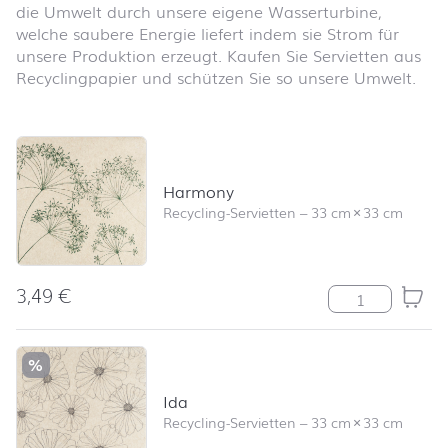
die Umwelt durch unsere eigene Wasserturbine,
welche saubere Energie liefert indem sie Strom für
unsere Produktion erzeugt. Kaufen Sie Servietten aus
Recyclingpapier und schützen Sie so unsere Umwelt.
Produktliste überspringen und zum Filter springen
Harmony
Recycling-Servietten
–
33 cm
×
33 cm
3,49
€
Harmony Meng
%
Ida
Recycling-Servietten
–
33 cm
×
33 cm