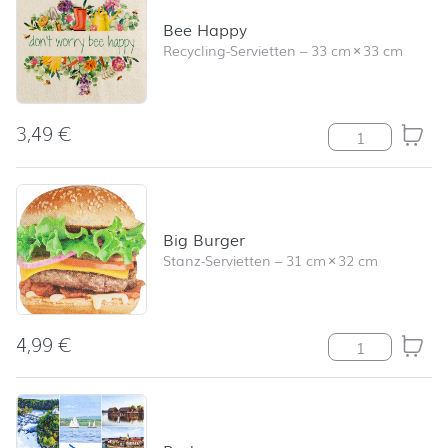
Bee Happy
Recycling-Servietten
–
33 cm
×
33 cm
3,49
€
Bee Happy Me
Big Burger
Stanz-Servietten
–
31 cm
×
32 cm
4,99
€
Big Burger Me