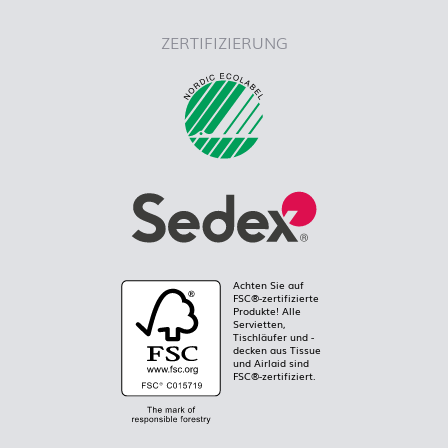
ZERTIFIZIERUNG
Achten Sie auf
FSC®-zertifizierte
Produkte! Alle
Servietten,
Tischläufer und -
decken aus Tissue
und Airlaid sind
FSC®-zertifiziert.