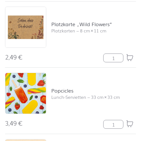
Platzkarte „Wild Flowers“
Platzkarten
–
8 cm
×
11 cm
2,49
€
Platzkarte "Wil
Popcicles
Lunch-Servietten
–
33 cm
×
33 cm
3,49
€
Popcicles Meng