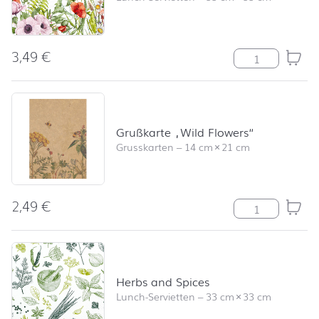
3,49
€
Field of Flower
Grußkarte „Wild Flowers“
Grusskarten
–
14 cm
×
21 cm
2,49
€
Grußkarte "Wil
Herbs and Spices
Lunch-Servietten
–
33 cm
×
33 cm