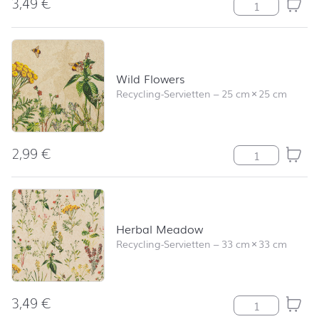
3,49
€
Wild Flowers M
Wild Flowers
Recycling-Servietten
–
25 cm
×
25 cm
2,99
€
Wild Flowers M
Herbal Meadow
Recycling-Servietten
–
33 cm
×
33 cm
3,49
€
Herbal Meado