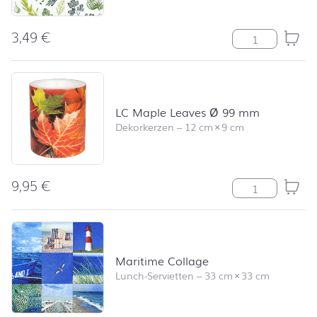
3,49
€
Herbs and Spic
LC Maple Leaves Ø 99 mm
Dekorkerzen
–
12 cm
×
9 cm
9,95
€
LC Maple Leav
Maritime Collage
Lunch-Servietten
–
33 cm
×
33 cm