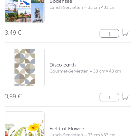
Bodensee
Lunch-Servietten
–
33 cm
×
33 cm
3,49
€
Bodensee Men
Disco earth
Gourmet-Servietten
–
33 cm
×
40 cm
3,89
€
Disco earth Me
Field of Flowers
Lunch-Servietten
–
33 cm
×
33 cm