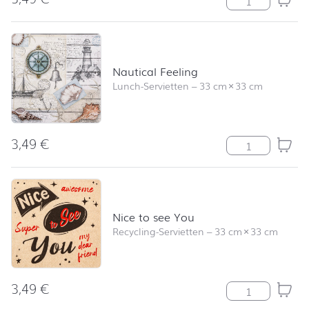
Nautical Feeling
Lunch-Servietten
–
33 cm
×
33 cm
3,49
€
Nautical Feeli
Nice to see You
Recycling-Servietten
–
33 cm
×
33 cm
3,49
€
Nice to see Yo