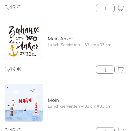
3,49
€
Maritime Colla
Mein Anker
Lunch-Servietten
–
33 cm
×
33 cm
3,49
€
Mein Anker Me
Moin
Lunch-Servietten
–
33 cm
×
33 cm
3,49
€
Moin Menge