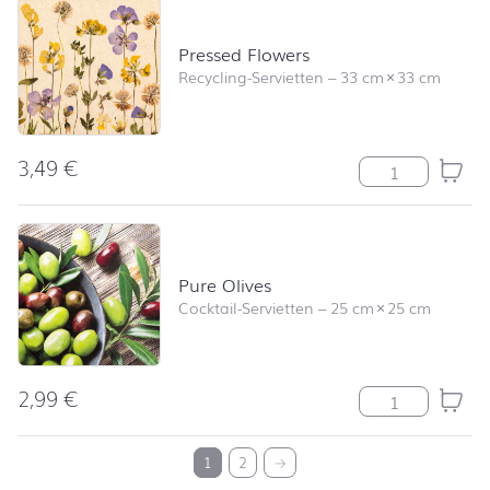
Pressed Flowers
Recycling-Servietten
–
33 cm
×
33 cm
3,49
€
Pressed Flower
Pure Olives
Cocktail-Servietten
–
25 cm
×
25 cm
2,99
€
Pure Olives Me
nach oben
1
2
→