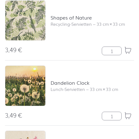
Shapes of Nature
Recycling-Servietten
–
33 cm
×
33 cm
3,49
€
Shapes of Nat
Dandelion Clock
Lunch-Servietten
–
33 cm
×
33 cm
3,49
€
Dandelion Clo