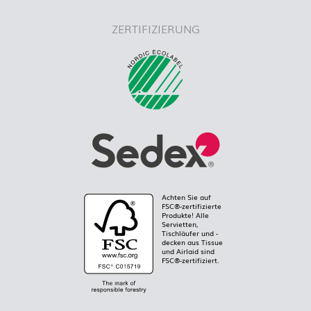
ZERTIFIZIERUNG
Achten Sie auf
FSC®-zertifizierte
Produkte! Alle
Servietten,
Tischläufer und -
decken aus Tissue
und Airlaid sind
FSC®-zertifiziert.