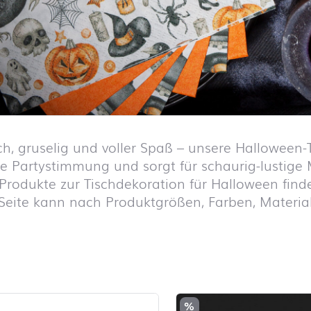
ch, gruselig und voller Spaß – unsere Halloween-T
te Partystimmung und sorgt für schaurig-lustig
 Produkte zur Tischdekoration für Halloween finde
 Seite kann nach Produktgrößen, Farben, Material 
iste überspringen und zum Filter springen
%