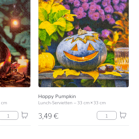
Happy Pumpkin
 cm
Lunch-Servietten
–
33 cm
×
33 cm
3,49
€
Halloween! Menge
Happy Pumpkin 