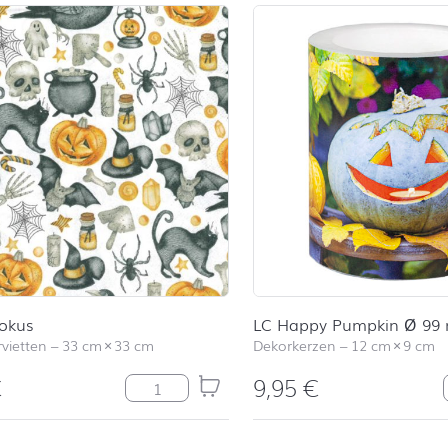
okus
LC Happy Pumpkin Ø 99
vietten
–
33 cm
×
33 cm
Dekorkerzen
–
12 cm
×
9 cm
€
9,95
€
Hokus Pokus Menge