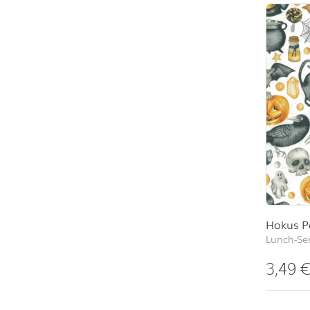
Hokus P
Lunch-Ser
3,49