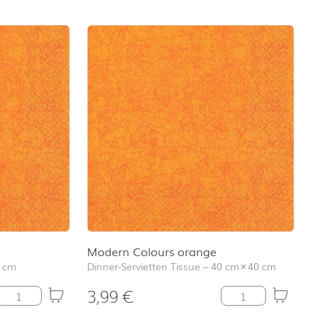
Modern Colours orange
 cm
Dinner-Servietten Tissue
–
40 cm
×
40 cm
3,99
€
Modern Colours orange Menge
Modern Colours 