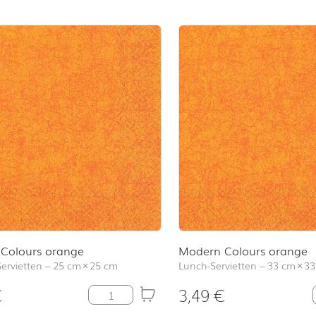
Colours orange
Modern Colours orange
Servietten
–
25 cm
×
25 cm
Lunch-Servietten
–
33 cm
×
33
€
3,49
€
Modern Colours orange Menge