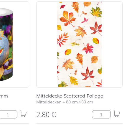
 mm
Mitteldecke Scattered Foliage
Mitteldecken
–
80 cm
×
80 cm
2,80
€
LC Happy Pumpkin Ø 99 mm Menge
Mitteldecke Scat