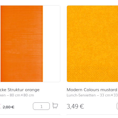
cke Struktur orange
Modern Colours mustard
cken
–
80 cm
×
80 cm
Lunch-Servietten
–
33 cm
×
33
€
3,49
€
Mitteldecke Struktur orange Menge
2,80
€