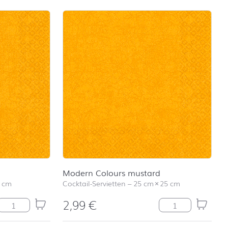
Modern Colours mustard
 cm
Cocktail-Servietten
–
25 cm
×
25 cm
2,99
€
Modern Colours mustard Menge
Modern Colours 