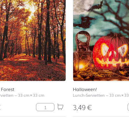
Forest
Halloween!
vietten
–
33 cm
×
33 cm
Lunch-Servietten
–
33 cm
×
33
€
3,49
€
Autumn Forest Menge