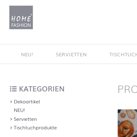
Zum Inhalt springen
NEU!
SERVIETTEN
TISCHTUC
PR
Startse
nach oben
KATEGORIEN
Dekoartikel
NEU!
Servietten
Tischtuchprodukte