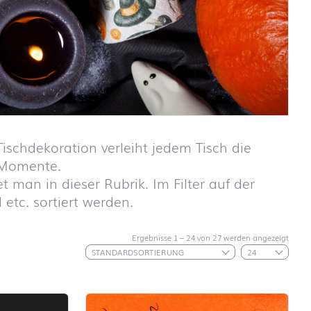
ischdekoration verleiht jedem Tisch die
e Momente.
t man in dieser Rubrik. Im Filter auf der
etc. sortiert werden.
Schulanfang
ABC
Ergebnisse 1 – 24 von 27 werden angezeigt
Schulanfang
Autos
Schulanfang
Dinosaurier