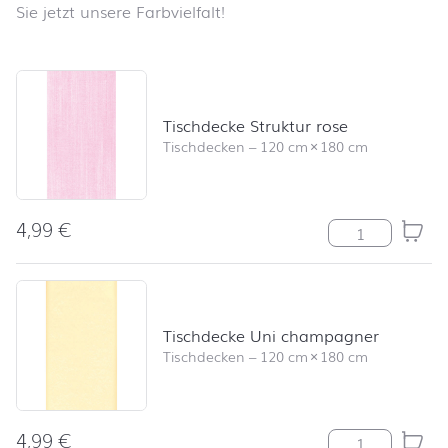
Sie jetzt unsere Farbvielfalt!
Produktliste überspringen und zum Filter springen
Tischdecke Struktur rose
Tischdecken
–
120 cm
×
180 cm
4,99
€
Tischdecke Str
Tischdecke Uni champagner
Tischdecken
–
120 cm
×
180 cm
4,99
€
Tischdecke Un