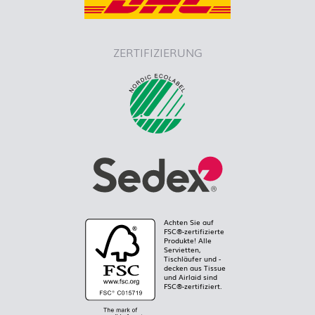
ZERTIFIZIERUNG
Achten Sie auf
FSC®-zertifizierte
Produkte! Alle
Servietten,
Tischläufer und -
decken aus Tissue
und Airlaid sind
FSC®-zertifiziert.