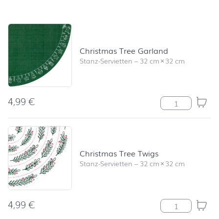
Produktliste überspringen und zum Filter springen
Christmas Tree Garland
Stanz-Servietten
–
32 cm
×
32 cm
4,99
€
Christmas Tree
Christmas Tree Twigs
Stanz-Servietten
–
32 cm
×
32 cm
4,99
€
Christmas Tree