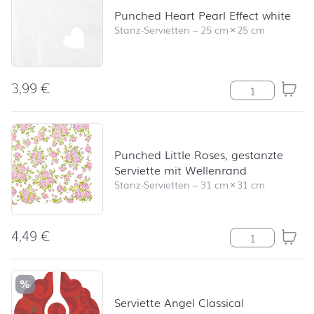
Punched Heart Pearl Effect white
Stanz-Servietten
–
25 cm
×
25 cm
3,99
€
Punched Heart 
Punched Little Roses, gestanzte
Serviette mit Wellenrand
Stanz-Servietten
–
31 cm
×
31 cm
4,49
€
Punched Little 
%
Serviette Angel Classical