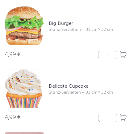
Big Burger
Stanz-Servietten
–
31 cm
×
32 cm
4,99
€
Big Burger Me
Delicate Cupcake
Stanz-Servietten
–
31 cm
×
32 cm
4,99
€
Delicate Cupc