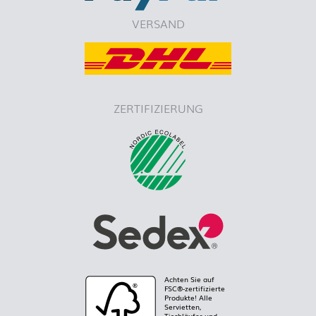
VERSAND
ZERTIFIZIERUNG
Achten Sie auf
FSC®-zertifizierte
Produkte! Alle
Servietten,
Tischläufer und -