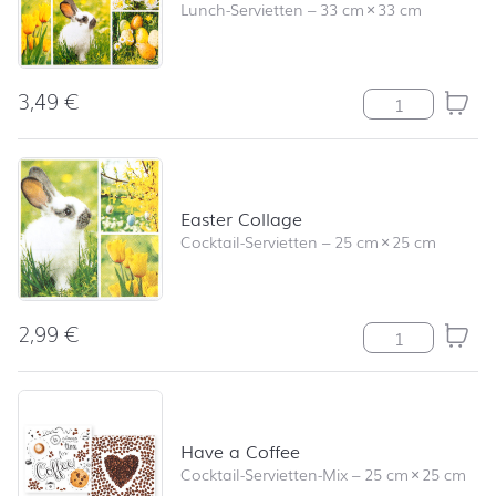
Lunch-Servietten
–
33 cm
×
33 cm
3,49
€
Easter Collage
Easter Collage
Cocktail-Servietten
–
25 cm
×
25 cm
2,99
€
Easter Collage
Have a Coffee
Cocktail-Servietten-Mix
–
25 cm
×
25 cm