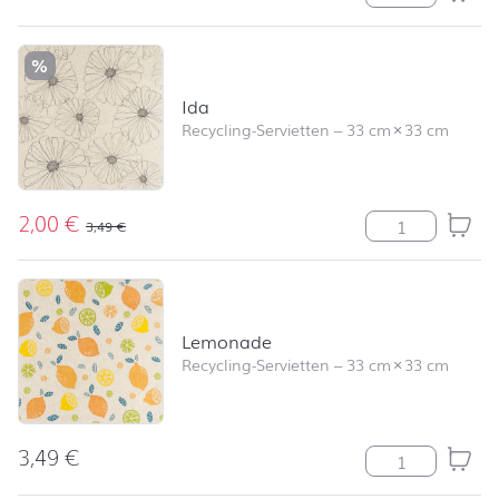
%
Ida
Recycling-Servietten
–
33 cm
×
33 cm
2,00
€
Ida Menge
3,49
€
Lemonade
Recycling-Servietten
–
33 cm
×
33 cm
3,49
€
Lemonade Men