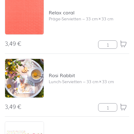
Relax coral
Präge-Servietten
–
33 cm
×
33 cm
3,49
€
Relax coral Me
Rosi Rabbit
Lunch-Servietten
–
33 cm
×
33 cm
3,49
€
Rosi Rabbit Me