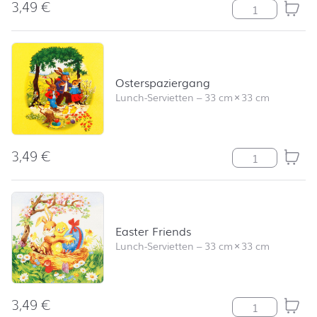
3,49
€
Easterflair Bell
Osterspaziergang
Lunch-Servietten
–
33 cm
×
33 cm
3,49
€
Osterspazierg
Easter Friends
Lunch-Servietten
–
33 cm
×
33 cm
3,49
€
Easter Friends