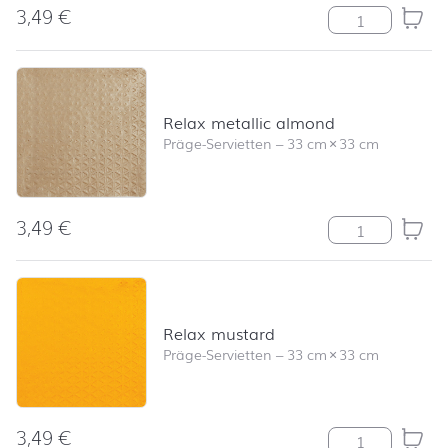
3,49
€
Harmony Meng
Relax metallic almond
Präge-Servietten
–
33 cm
×
33 cm
3,49
€
Relax metallic
Relax mustard
Präge-Servietten
–
33 cm
×
33 cm
3,49
€
Relax mustard