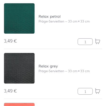
Relax petrol
Präge-Servietten
–
33 cm
×
33 cm
3,49
€
Relax petrol M
Relax grey
Präge-Servietten
–
33 cm
×
33 cm
3,49
€
Relax grey Me