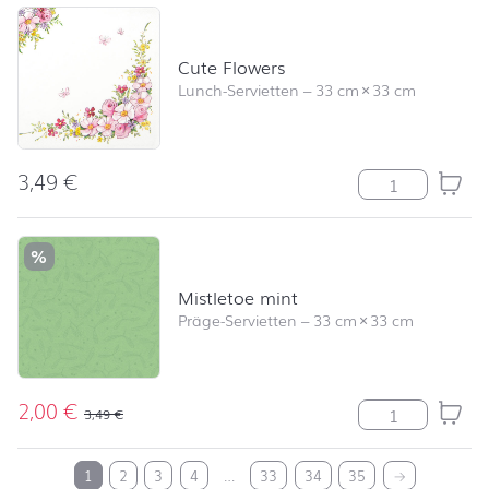
Cute Flowers
Lunch-Servietten
–
33 cm
×
33 cm
3,49
€
Cute Flowers 
%
Mistletoe mint
Präge-Servietten
–
33 cm
×
33 cm
2,00
€
Mistletoe mint
3,49
€
nach oben
1
2
3
4
…
33
34
35
→