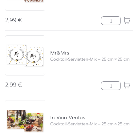
2,99
€
Have a Coffee
Mr&Mrs
Cocktail-Servietten-Mix
–
25 cm
×
25 cm
2,99
€
Mr&Mrs Menge
In Vino Veritas
Cocktail-Servietten-Mix
–
25 cm
×
25 cm