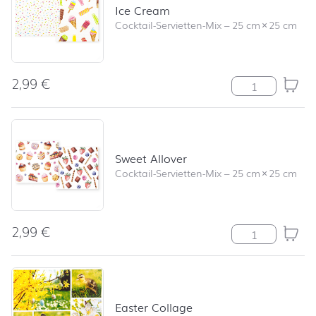
Ice Cream
Cocktail-Servietten-Mix
–
25 cm
×
25 cm
2,99
€
Ice Cream Men
Sweet Allover
Cocktail-Servietten-Mix
–
25 cm
×
25 cm
2,99
€
Sweet Allover 
Easter Collage