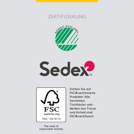
ZERTIFIZIERUNG
Achten Sie auf
FSC®-zertifizierte
Produkte! Alle
Servietten,
Tischläufer und -
decken aus Tissue
und Airlaid sind
FSC®-zertifiziert.