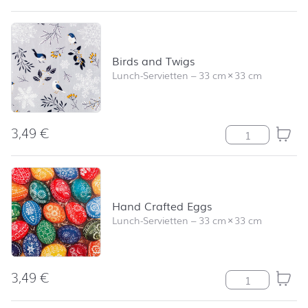
Birds and Twigs
Lunch-Servietten
–
33 cm
×
33 cm
3,49
€
Birds and Twig
Hand Crafted Eggs
Lunch-Servietten
–
33 cm
×
33 cm
3,49
€
Hand Crafted 