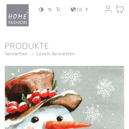
Zum Inhalt springen
DE
nach oben
PRODUKTE
Startseite
Frosty
Servietten
Lunch-Servietten