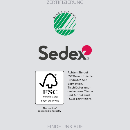
ZERTIFIZIERUNG
Achten Sie auf
FSC®-zertifizierte
Produkte! Alle
Servietten,
Tischläufer und -
decken aus Tissue
und Airlaid sind
FSC®-zertifiziert.
FINDE UNS AUF