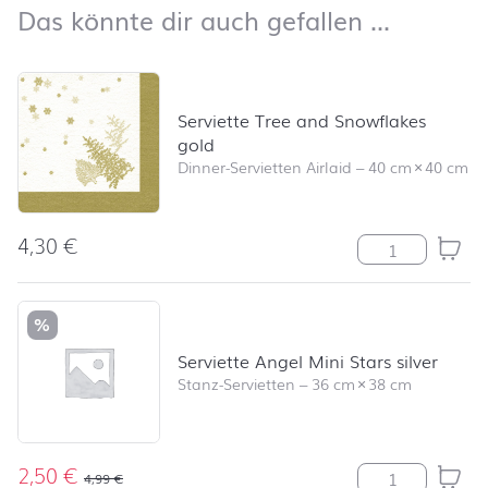
Das kön
Das könnte dir auch gefallen …
Produktliste überspringen und zum Filter springen
Serviette Tree and Snowflakes
gold
Dinner-Servietten Airlaid
–
40 cm
×
40 cm
4,30
€
Serviette Tree
%
Serviette Angel Mini Stars silver
Stanz-Servietten
–
36 cm
×
38 cm
2,50
€
Serviette Angel
4,99
€