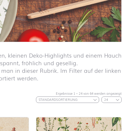
tten, kleinen Deko-Highlights und einem Hauch
annt, fröhlich und gesellig.
 man in dieser Rubrik. Im Filter auf der linken
ortiert werden.
Schulanfang
Ergebnisse 1 – 24 von 64 werden angezeigt
ABC
Schulanfang
Autos
Schulanfang
Dinosaurier