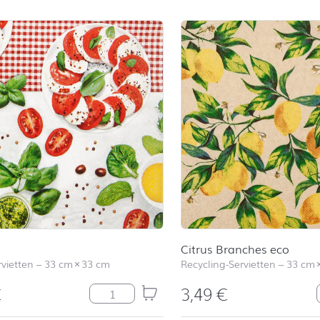
Citrus Branches eco
vietten
–
33 cm
×
33 cm
Recycling-Servietten
–
33 cm
€
3,49
€
Caprese Menge