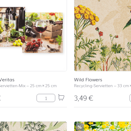
Veritas
Wild Flowers
Servietten-Mix
–
25 cm
×
25 cm
Recycling-Servietten
–
33 cm
€
3,49
€
In Vino Veritas Menge
%