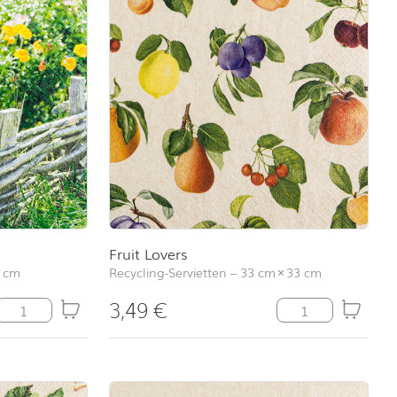
Fruit Lovers
 cm
Recycling-Servietten
–
33 cm
×
33 cm
3,49
€
Marigold Menge
Fruit Lovers Men