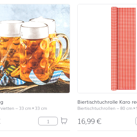
ug
Biertischtuchrolle Karo r
vietten
–
33 cm
×
33 cm
Biertischtuchrollen
–
80 cm
×
€
16,99
€
Beer Mug Menge