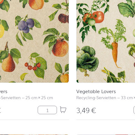
vers
Vegetable Lovers
-Servietten
–
25 cm
×
25 cm
Recycling-Servietten
–
33 cm
€
3,49
€
Fruit Lovers Menge