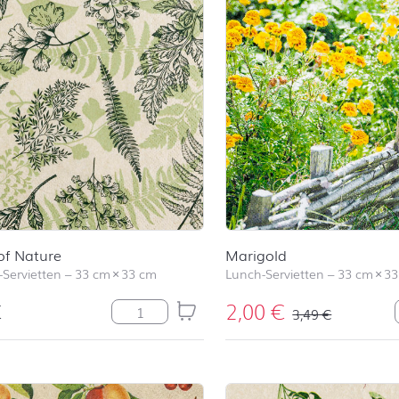
of Nature
Marigold
-Servietten
–
33 cm
×
33 cm
Lunch-Servietten
–
33 cm
×
33
€
2,00
€
Shapes of Nature Menge
3,49
€