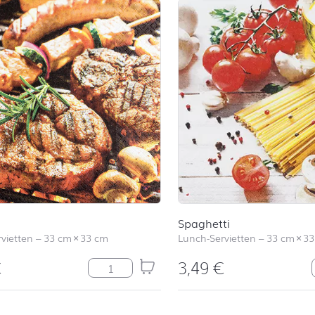
Spaghetti
vietten
–
33 cm
×
33 cm
Lunch-Servietten
–
33 cm
×
33
€
3,49
€
Steak Menge