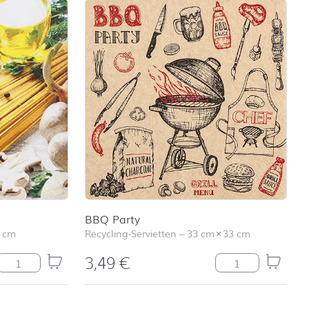
BBQ Party
 cm
Recycling-Servietten
–
33 cm
×
33 cm
3,49
€
Spaghetti Menge
BBQ Party Meng