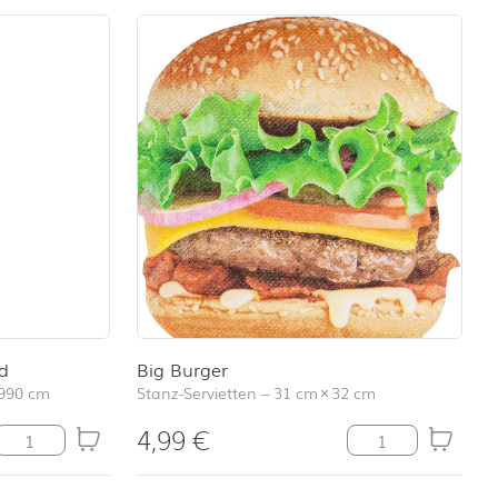
ed
Big Burger
990 cm
Stanz-Servietten
–
31 cm
×
32 cm
4,99
€
Biertischtuchrolle Karo red Menge
Big Burger Meng