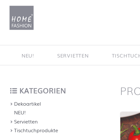
Zum Inhalt springen
NEU!
SERVIETTEN
TISCHTUC
PR
Startse
nach oben
KATEGORIEN
Dekoartikel
NEU!
Servietten
Tischtuchprodukte