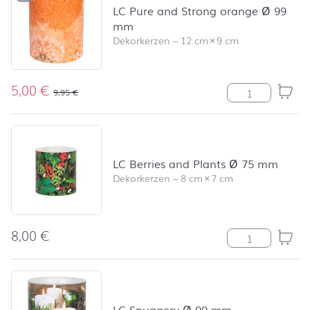
LC Pure and Strong orange Ø 99
mm
Dekorkerzen
–
12 cm
×
9 cm
5,00
€
LC Pure and S
9,95
€
LC Berries and Plants Ø 75 mm
Dekorkerzen
–
8 cm
×
7 cm
8,00
€
LC Berries and
LC Snuggery Ø 99 mm