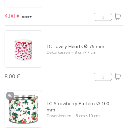
4,00
€
LC La Rosa ro
8,00
€
LC Lovely Hearts Ø 75 mm
Dekorkerzen
–
8 cm
×
7 cm
8,00
€
LC Lovely Hea
%
TC Strawberry Pattern Ø 100
mm
Dosenkerzen
–
8 cm
×
10 cm