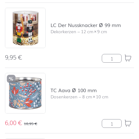
LC Der Nussknacker Ø 99 mm
Dekorkerzen
–
12 cm
×
9 cm
9,95
€
LC Der Nusskn
%
TC Aava Ø 100 mm
Dosenkerzen
–
8 cm
×
10 cm
6,00
€
TC Aava Ø 10
10,95
€