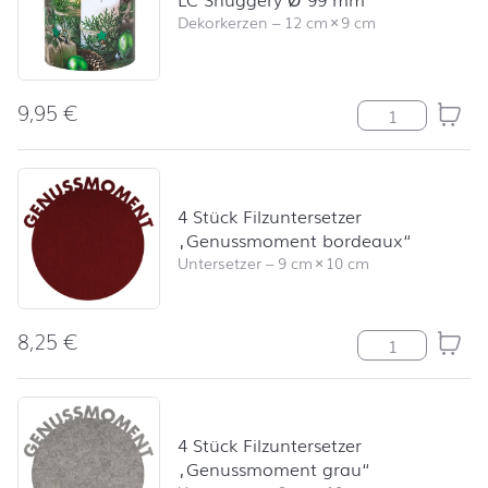
Dekorkerzen
–
12 cm
×
9 cm
9,95
€
LC Snuggery Ø
4 Stück Filzuntersetzer
„Genussmoment bordeaux“
Untersetzer
–
9 cm
×
10 cm
8,25
€
4 Stück Filzun
4 Stück Filzuntersetzer
„Genussmoment grau“