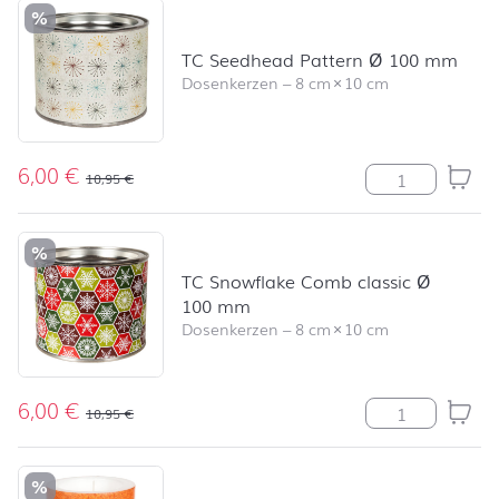
%
TC Seedhead Pattern Ø 100 mm
Dosenkerzen
–
8 cm
×
10 cm
6,00
€
TC Seedhead P
10,95
€
%
TC Snowflake Comb classic Ø
100 mm
Dosenkerzen
–
8 cm
×
10 cm
6,00
€
TC Snowflake 
10,95
€
%