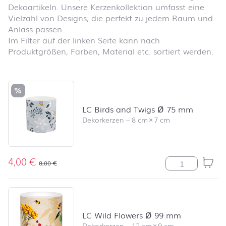
Dekoartikeln. Unsere Kerzenkollektion umfasst eine
Vielzahl von Designs, die perfekt zu jedem Raum und
Anlass passen.
Im Filter auf der linken Seite kann nach
Produktgrößen, Farben, Material etc. sortiert werden.
Produktliste überspringen und zum Filter springen
%
LC Birds and Twigs Ø 75 mm
Dekorkerzen
–
8 cm
×
7 cm
4,00
€
LC Birds and 
8,00
€
LC Wild Flowers Ø 99 mm
Dekorkerzen
–
12 cm
×
9 cm