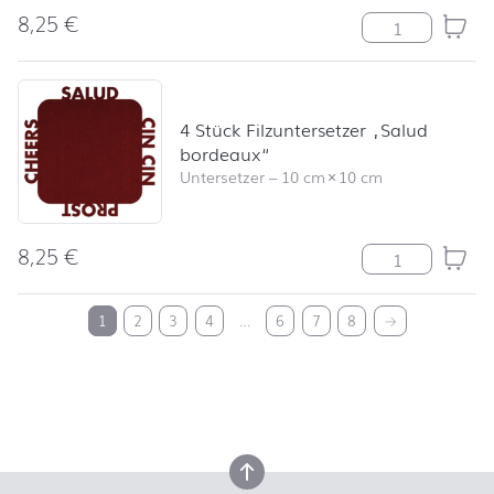
8,25
€
4 Stück Filzunt
4 Stück Filzuntersetzer „Salud
bordeaux“
Untersetzer
–
10 cm
×
10 cm
8,25
€
4 Stück Filzunt
nach oben
1
2
3
4
…
6
7
8
→
nach oben