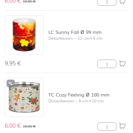
6,00
€
TC Dusky Mea
10,95
€
LC Sunny Fall Ø 99 mm
Dekorkerzen
–
12 cm
×
9 cm
9,95
€
LC Sunny Fall
%
TC Cozy Feeling Ø 100 mm
Dosenkerzen
–
8 cm
×
10 cm
6,00
€
TC Cozy Feeli
10,95
€