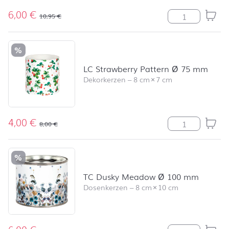
6,00
€
TC Strawberry
10,95
€
%
LC Strawberry Pattern Ø 75 mm
Dekorkerzen
–
8 cm
×
7 cm
4,00
€
LC Strawberry 
8,00
€
%
TC Dusky Meadow Ø 100 mm
Dosenkerzen
–
8 cm
×
10 cm