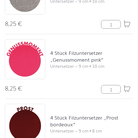
Untersetzer
–
9 cm
×
10 cm
8,25
€
4 Stück Filzun
4 Stück Filzuntersetzer
„Genussmoment pink“
Untersetzer
–
9 cm
×
10 cm
8,25
€
4 Stück Filzun
4 Stück Filzuntersetzer „Prost
bordeaux“
Untersetzer
–
9 cm
×
8 cm