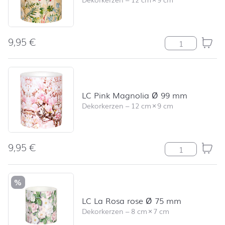
9,95
€
LC Wild Flowe
LC Pink Magnolia Ø 99 mm
Dekorkerzen
–
12 cm
×
9 cm
9,95
€
LC Pink Magno
%
LC La Rosa rose Ø 75 mm
Dekorkerzen
–
8 cm
×
7 cm