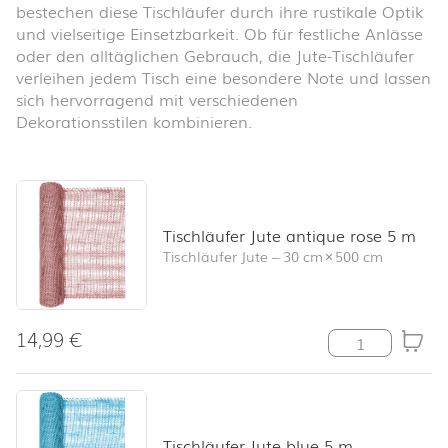
bestechen diese Tischläufer durch ihre rustikale Optik
und vielseitige Einsetzbarkeit. Ob für festliche Anlässe
oder den alltäglichen Gebrauch, die Jute-Tischläufer
verleihen jedem Tisch eine besondere Note und lassen
sich hervorragend mit verschiedenen
Dekorationsstilen kombinieren.
Produktliste überspringen und zum Filter springen
Tischläufer Jute antique rose 5 m
Tischläufer Jute
–
30 cm
×
500 cm
14,99
€
Tischläufer Jut
Tischläufer Jute blue 5 m