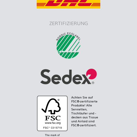
ZERTIFIZIERUNG
Achten Sie auf
FSC®-zertifizierte
Produkte! Alle
Servietten,
Tischläufer und -
decken aus Tissue
und Airlaid sind
FSC®-zertifiziert.