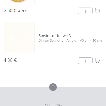
2,50
€
Serviette Angel
4,99
€
Serviette Uni weiß
Dinner-Servietten Airlaid
–
40 cm
×
40 cm
4,30
€
Serviette Uni 
nach oben
nach oben
ZAHLUNG