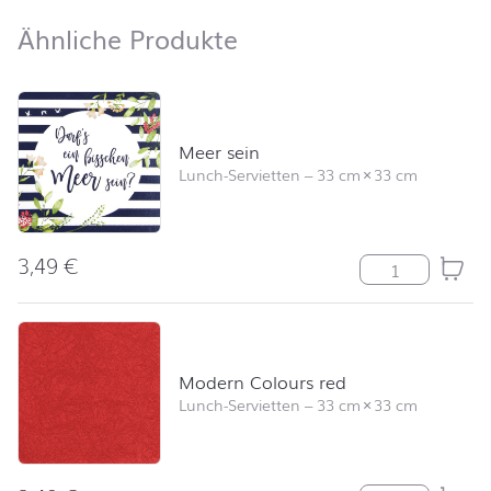
Ähnliche Produkte
Ähnliche Produkte
Produktliste überspringen und zum Filter springen
Meer sein
Lunch-Servietten
–
33 cm
×
33 cm
3,49
€
Meer sein Men
Modern Colours red
Lunch-Servietten
–
33 cm
×
33 cm