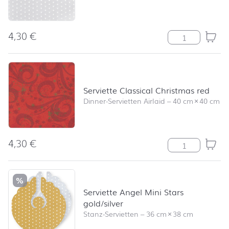
4,30
€
Serviette Mini S
Serviette Classical Christmas red
Dinner-Servietten Airlaid
–
40 cm
×
40 cm
4,30
€
Serviette Class
%
Serviette Angel Mini Stars
gold/silver
Stanz-Servietten
–
36 cm
×
38 cm