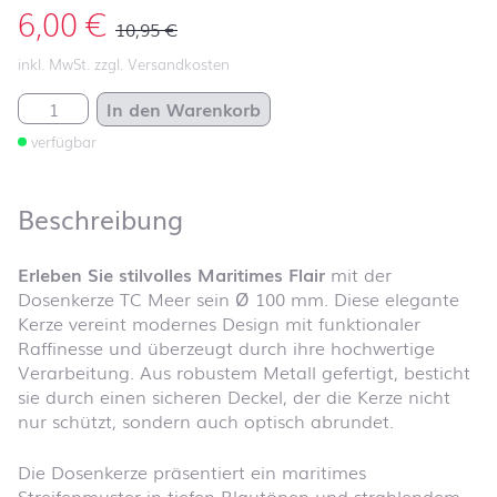
6,00
€
10,95
€
inkl. MwSt. zzgl. Versandkosten
TC Meer sein Ø 100 mm Menge
In den Warenkorb
verfügbar
Beschreibung
Erleben Sie stilvolles Maritimes Flair
mit der
Dosenkerze TC Meer sein Ø 100 mm. Diese elegante
Kerze vereint modernes Design mit funktionaler
Raffinesse und überzeugt durch ihre hochwertige
Verarbeitung. Aus robustem Metall gefertigt, besticht
sie durch einen sicheren Deckel, der die Kerze nicht
nur schützt, sondern auch optisch abrundet.
Die Dosenkerze präsentiert ein maritimes
Streifenmuster in tiefen Blautönen und strahlendem