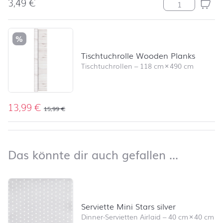
3,49
€
Modern Colour
%
Tischtuchrolle Wooden Planks
Tischtuchrollen
–
118 cm
×
490 cm
13,99
€
15,99
€
nach oben
Das kön
Das könnte dir auch gefallen …
Produktliste überspringen und zum Filter springen
Serviette Mini Stars silver
Dinner-Servietten Airlaid
–
40 cm
×
40 cm