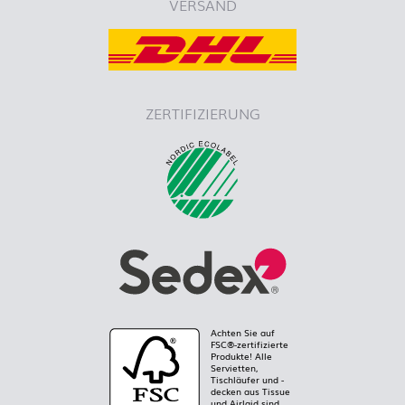
VERSAND
ZERTIFIZIERUNG
Achten Sie auf
FSC®-zertifizierte
Produkte! Alle
Servietten,
Tischläufer und -
decken aus Tissue
und Airlaid sind