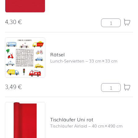
4,30
€
Serviette Uni r
Rätsel
Lunch-Servietten
–
33 cm
×
33 cm
3,49
€
Rätsel Menge
Tischläufer Uni rot
Tischläufer Airlaid
–
40 cm
×
490 cm