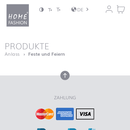
Zum Inhalt springen
DE
nach oben
PRODUKTE
Startseite
Anlass
Feste und Feiern
nach oben
ZAHLUNG