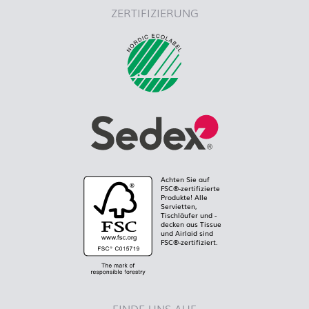
ZERTIFIZIERUNG
Achten Sie auf
FSC®-zertifizierte
Produkte! Alle
Servietten,
Tischläufer und -
decken aus Tissue
und Airlaid sind
FSC®-zertifiziert.
FINDE UNS AUF