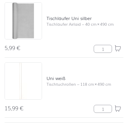
Tischläufer Uni silber
Tischläufer Airlaid
–
40 cm
×
490 cm
5,99
€
Tischläufer Uni
Uni weiß
Tischtuchrollen
–
118 cm
×
490 cm
15,99
€
Uni weiß Meng
nach oben