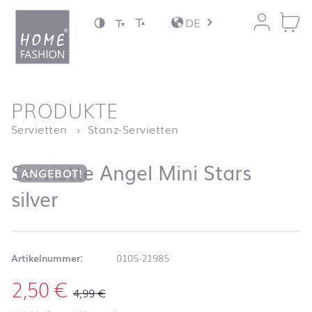
Zum Inhalt springen
DE
nach oben
PRODUKTE
Startseite
Serviette Angel Mini Sta
Servietten
Stanz-Servietten
Serviette Angel Mini Stars
ANGEBOT!
silver
Artikelnummer:
0105-21985
2,50
€
4,99
€