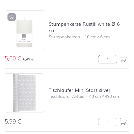
Produktliste überspringen und zum Filter springen
%
Stumpenkerze Rustik white Ø 6
cm
Stumpenkerzen
–
10 cm
×
6 cm
5,00
€
Stumpenkerze R
6,49
€
Tischläufer Mini Stars silver
Tischläufer Airlaid
–
40 cm
×
490 cm
5,99
€
Tischläufer Mini