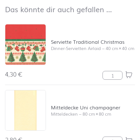
Das kön
Das könnte dir auch gefallen …
Produktliste überspringen und zum Filter springen
Serviette Traditional Christmas
Dinner-Servietten Airlaid
–
40 cm
×
40 cm
4,30
€
Serviette Tradi
Mitteldecke Uni champagner
Mitteldecken
–
80 cm
×
80 cm
2,80
€
Mitteldecke U