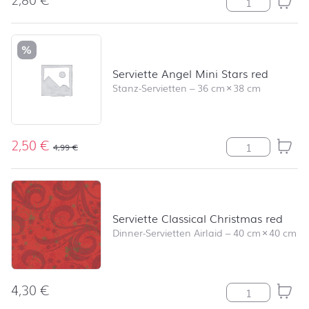
%
Serviette Angel Mini Stars red
Stanz-Servietten
–
36 cm
×
38 cm
2,50
€
Serviette Angel
4,99
€
Serviette Classical Christmas red
Dinner-Servietten Airlaid
–
40 cm
×
40 cm
4,30
€
Serviette Class