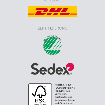
ZERTIFIZIERUNG
Achten Sie auf
FSC®-zertifizierte
Produkte! Alle
Servietten,
Tischläufer und -
decken aus Tissue
und Airlaid sind