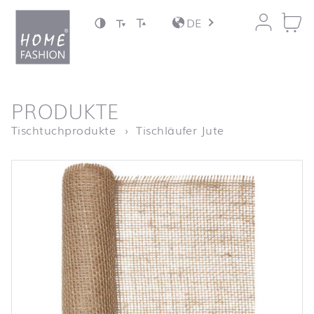
Zum Inhalt springen
DE
nach oben
PRODUKTE
Startseite
Tischläufer Jut
Tischtuchprodukte
Tischläufer Jute