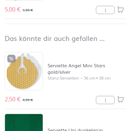
5,00
€
Tischläufer Wo
5,99
€
nach oben
Das kön
Das könnte dir auch gefallen …
Produktliste überspringen und zum Filter springen
%
Serviette Angel Mini Stars
gold/silver
Stanz-Servietten
–
36 cm
×
38 cm
2,50
€
Serviette Angel
4,99
€
Serviette Uni dunkelgrün