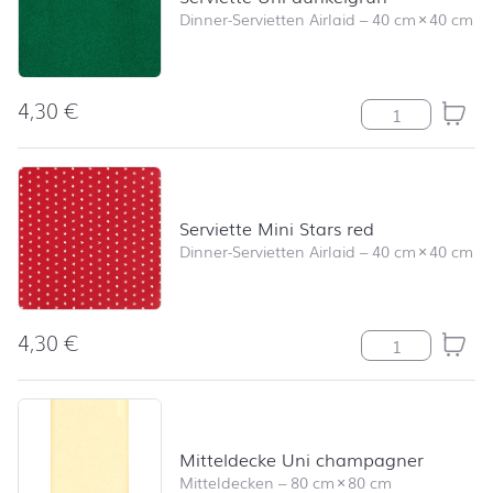
Dinner-Servietten Airlaid
–
40 cm
×
40 cm
4,30
€
Serviette Uni 
Serviette Mini Stars red
Dinner-Servietten Airlaid
–
40 cm
×
40 cm
4,30
€
Serviette Mini 
Mitteldecke Uni champagner
Mitteldecken
–
80 cm
×
80 cm