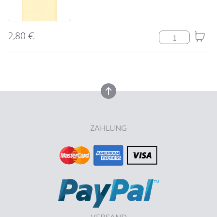
2,80
€
Mitteldecke U
nach oben
nach oben
ZAHLUNG
VERSAND