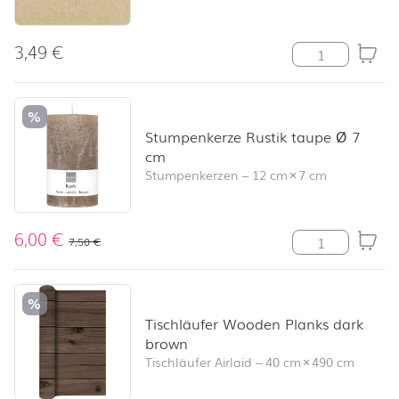
3,49
€
Recycling uni 
%
Stumpenkerze Rustik taupe Ø 7
cm
Stumpenkerzen
–
12 cm
×
7 cm
6,00
€
Stumpenkerze R
7,50
€
%
Tischläufer Wooden Planks dark
brown
Tischläufer Airlaid
–
40 cm
×
490 cm