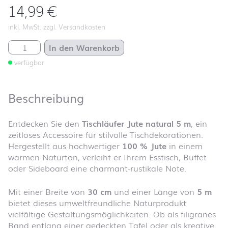
14,99
€
inkl. MwSt. zzgl. Versandkosten
Tischläufer Jute natural 5 m Menge
In den Warenkorb
verfügbar
Beschreibung
Entdecken Sie den
Tischläufer Jute natural 5 m
, ein
zeitloses Accessoire für stilvolle Tischdekorationen.
Hergestellt aus hochwertiger
100 % Jute
in einem
warmen Naturton, verleiht er Ihrem Esstisch, Buffet
oder Sideboard eine charmant-rustikale Note.
Mit einer Breite von
30 cm
und einer Länge von
5 m
bietet dieses umweltfreundliche Naturprodukt
vielfältige Gestaltungs­möglichkeiten. Ob als filigranes
Band entlang einer gedeckten Tafel oder als kreative