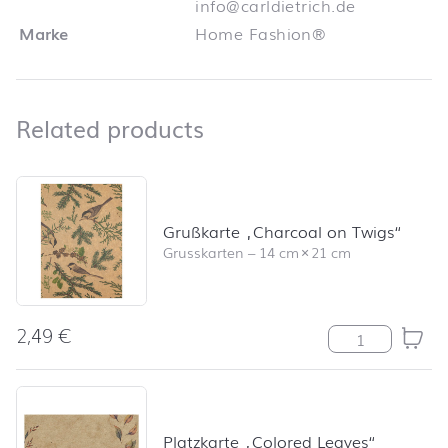
info@carldietrich.de
Marke
Home Fashion®
Related products
Related products
Skip product list and jump to product filter
Grußkarte „Charcoal on Twigs“
Grusskarten
–
14 cm
×
21 cm
2,49
€
Grußkarte "Cha
Platzkarte „Colored Leaves“