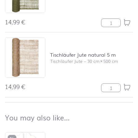
14,99
€
Tischläufer Jut
Tischläufer Jute natural 5 m
Tischläufer Jute
–
30 cm
×
500 cm
14,99
€
Tischläufer Jut
back to top
You may also like…
You may also like…
Skip product list and jump to product filter