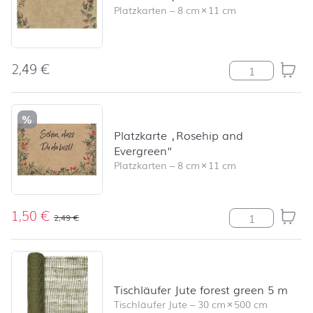
Platzkarten
–
8 cm
×
11 cm
2,49
€
Platzkarte "Co
%
Platzkarte „Rosehip and
Evergreen“
Platzkarten
–
8 cm
×
11 cm
1,50
€
Platzkarte "Ro
2,49
€
Tischläufer Jute forest green 5 m
Tischläufer Jute
–
30 cm
×
500 cm