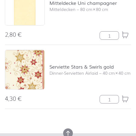
Mitteldecke Uni champagner
Mitteldecken
–
80 cm
×
80 cm
2,80
€
Mitteldecke U
Serviette Stars & Swirls gold
Dinner-Servietten Airlaid
–
40 cm
×
40 cm
4,30
€
Serviette Stars
back to top
back to top