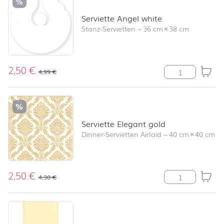
%
Serviette Angel white
Stanz-Servietten
–
36 cm
×
38 cm
2,50
€
Serviette Ange
4,99
€
%
Serviette Elegant gold
Dinner-Servietten Airlaid
–
40 cm
×
40 cm
2,50
€
Serviette Eleg
4,30
€