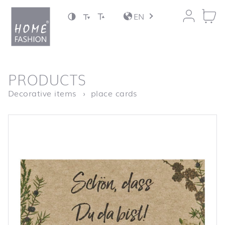
Jump to content
EN
back to top
PRODUCTS
Homepage
Platzkarte “Charcoal
Decorative items
place cards