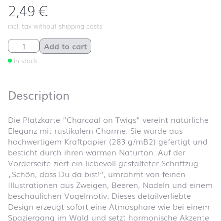
2,49
€
incl. tax without shipping costs
Platzkarte "Charcoal on Twigs" quantity
Add to cart
in stock
Description
Die Platzkarte “Charcoal on Twigs” vereint natürliche
Eleganz mit rustikalem Charme. Sie wurde aus
hochwertigem Kraftpapier (283 g/mB2) gefertigt und
besticht durch ihren warmen Naturton. Auf der
Vorderseite ziert ein liebevoll gestalteter Schriftzug
„Schön, dass Du da bist!“, umrahmt von feinen
Illustrationen aus Zweigen, Beeren, Nadeln und einem
beschaulichen Vogelmotiv. Dieses detailverliebte
Design erzeugt sofort eine Atmosphäre wie bei einem
Spaziergang im Wald und setzt harmonische Akzente