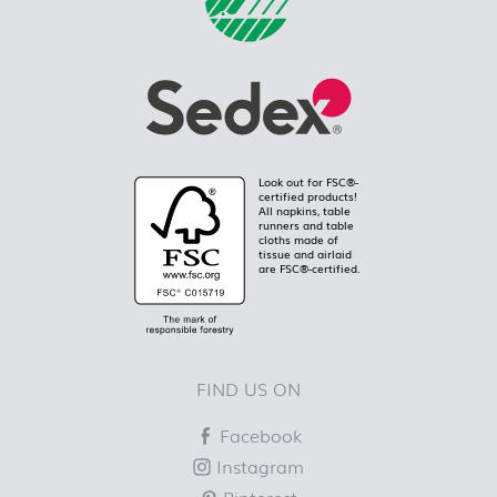
Look out for FSC®-
certified products!
All napkins, table
runners and table
cloths made of
tissue and airlaid
are FSC®-certified.
FIND US ON
Facebook
Instagram