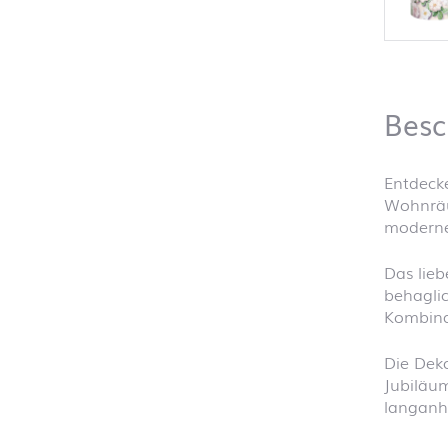
Besc
Entdeck
Wohnräum
moderne
Das lieb
behaglic
Kombinat
Die Deko
Jubiläum
langanh