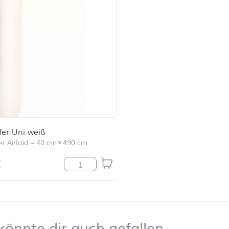
fer Uni weiß
r Airlaid
–
40 cm
×
490 cm
€
Tischläufer Uni weiß Menge
en
Das kön
könnte dir auch gefallen …