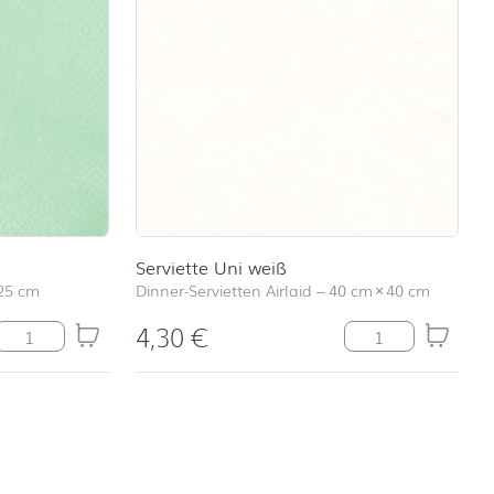
Serviette Uni weiß
25 cm
Dinner-Servietten Airlaid
–
40 cm
×
40 cm
4,30
€
Pearl Effect mint Menge
Serviette Uni we