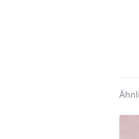
Ähnl
Produktl