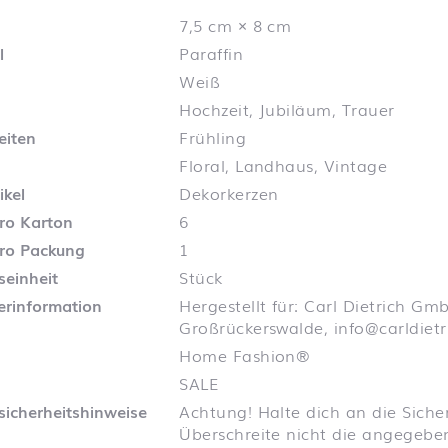
7,5 cm × 8 cm
l
Paraffin
Weiß
Hochzeit, Jubiläum, Trauer
eiten
Frühling
Floral, Landhaus, Vintage
ikel
Dekorkerzen
pro Karton
6
pro Packung
1
seinheit
Stück
lerinformation
Hergestellt für: Carl Dietrich Gm
Großrückerswalde, info@carldietr
Home Fashion®
SALE
sicherheitshinweise
Achtung! Halte dich an die Siche
Überschreite nicht die angegebe