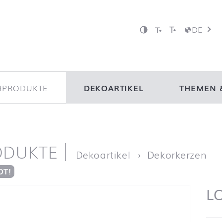
DE
HPRODUKTE
DEKOARTIKEL
THEMEN 
ODUKTE
ite
LC
Dekoartikel
Dekorkerzen
OT!
LC