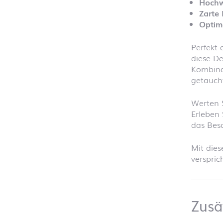
Hochw
Zarte 
Optim
Perfekt 
diese De
Kombina
getaucht
Werten S
Erleben 
das Beso
Mit dies
verspric
Zusä