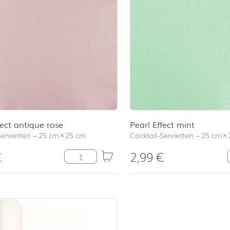
fect antique rose
Pearl Effect mint
Servietten
–
25 cm
×
25 cm
Cocktail-Servietten
–
25 cm
×
€
2,99
€
Pearl Effect antique rose Menge