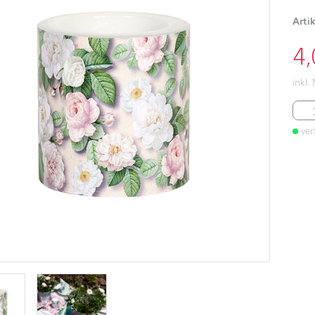
Arti
4
inkl.
LC 
ver