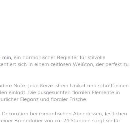
Schulanfang
Einhornzauber
Schulanfang
Feuerwehr
Schulanfang
Fußball
Schulanfang
Klemmbausteine
Schulanfang
75 mm
, ein harmonischer Begleiter für stilvolle
Piraten
tiert sich in einem zeitlosen Weißton, der perfekt zu
Schulanfang
Prinzessin
Schulanfang
dere Note. Jede Kerze ist ein Unikat und schafft einen
Regenbogen
n einlädt. Die ausgesuchten floralen Elemente in
Schulanfang
licher Eleganz und floraler Frische.
Schultafel
Schulanfang
ls Dekoration bei romantischen Abendessen, festlichen
Tiere
t einer Brenndauer von ca. 24 Stunden sorgt sie für