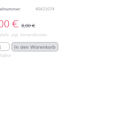
kelnummer:
40421074
,00
€
8,00
€
 MwSt. zzgl. Versandkosten
La Rosa rose Ø 75 mm Menge
In den Warenkorb
fügbar
Schulanfang
ABC
Schulanfang
Autos
Schulanfang
Dinosaurier