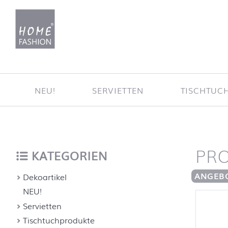
Zum Inhalt springen
NEU!
SERVIETTEN
TISCHTUC
PR
Startse
nach oben
KATEGORIEN
ANGEB
Dekoartikel
NEU!
Servietten
Tischtuchprodukte