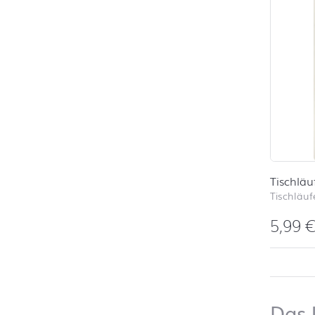
Tischläu
Tischläufe
5,99
nach ob
Das 