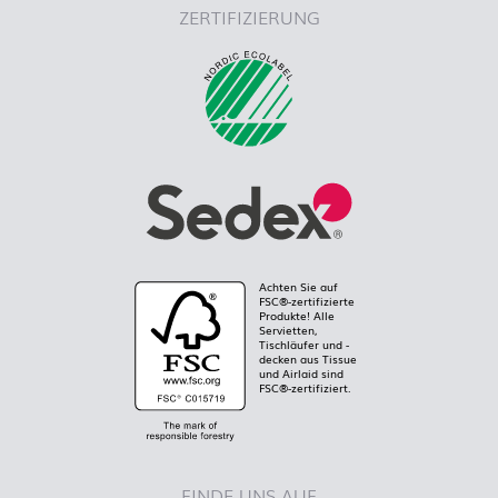
ZERTIFIZIERUNG
Achten Sie auf
FSC®-zertifizierte
Produkte! Alle
Servietten,
Tischläufer und -
decken aus Tissue
und Airlaid sind
FSC®-zertifiziert.
FINDE UNS AUF