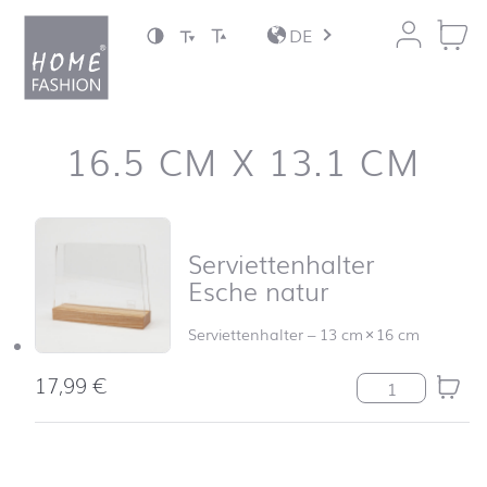
Zum Inhalt springen
DE
16.5 CM X 13.1 CM
Produktliste überspringen und zum Filter springen
Serviettenhalter
Esche natur
Serviettenhalter
–
13 cm
×
16 cm
17,99
€
Serviettenhalte
nach oben