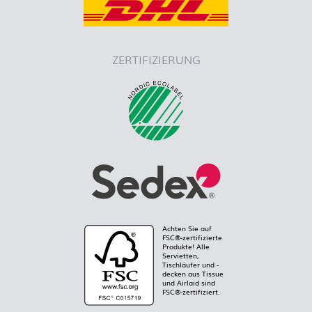
ZERTIFIZIERUNG
Achten Sie auf
FSC®-zertifizierte
Produkte! Alle
Servietten,
Tischläufer und -
decken aus Tissue
und Airlaid sind
FSC®-zertifiziert.