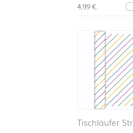
4,99
€
St
Tischläufer St