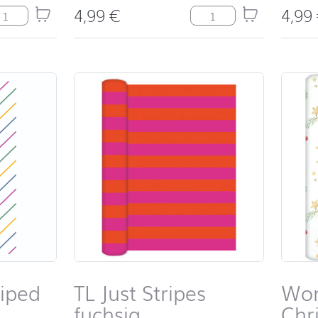
4,99
€
4,99
arshine red Menge
Tischläufer Eucalyptus
riped
TL Just Stripes
Won
fuchsia
Chr