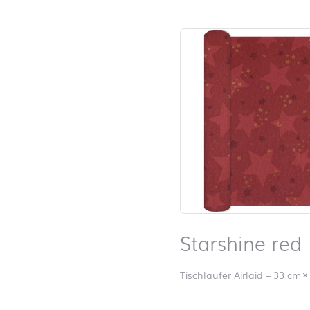
Starshine red
Tischläufer Airlaid
–
33 cm
×