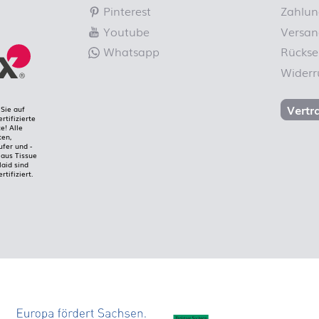
Pinterest
Zahlun
Youtube
Versan
Whatsapp
Rücks
Widerr
Vertr
Sie auf
rtifizierte
e! Alle
ten,
ufer und -
aus Tissue
laid sind
rtifiziert.