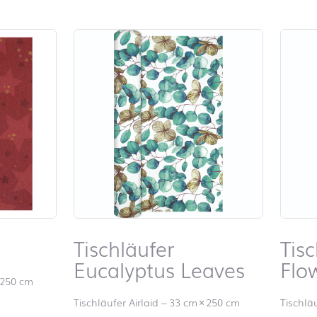
Tischläufer
Tisc
Eucalyptus Leaves
Flo
250 cm
Tischläufer Airlaid
–
33 cm
×
250 cm
Tischläu