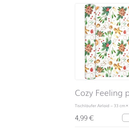
Cozy Feeling 
Tischläufer Airlaid
–
33 cm
×
4,99
€
Co