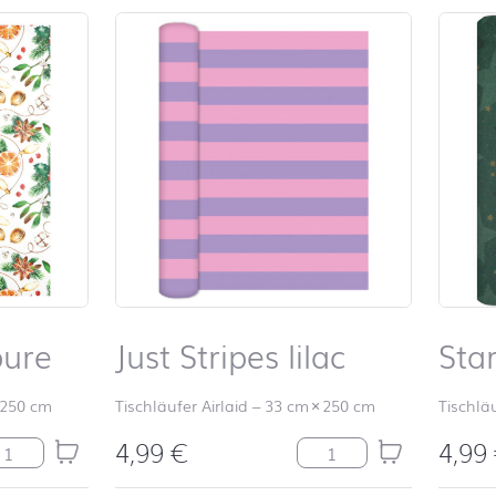
pure
Just Stripes lilac
Sta
250 cm
Tischläufer Airlaid
–
33 cm
×
250 cm
Tischläu
4,99
€
4,99
zy Feeling pure Menge
Just Stripes lilac Menge