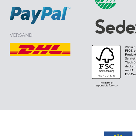
VERSAND
Achten 
FSC®-ze
Produkt
Serviet
Tischlä
decken 
und Air
FSC®-ze