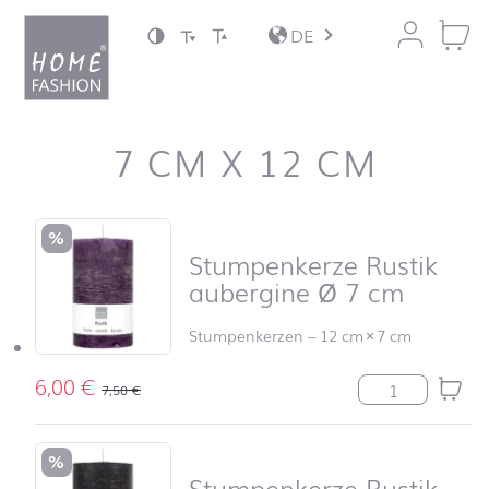
Zum Inhalt springen
DE
7 CM X 12 CM
Produktliste überspringen und zum Filter springen
%
Stumpenkerze Rustik
aubergine Ø 7 cm
Stumpenkerzen
–
12 cm
×
7 cm
6,00
€
Stumpenkerze R
7,50
€
%
Stumpenkerze Rustik