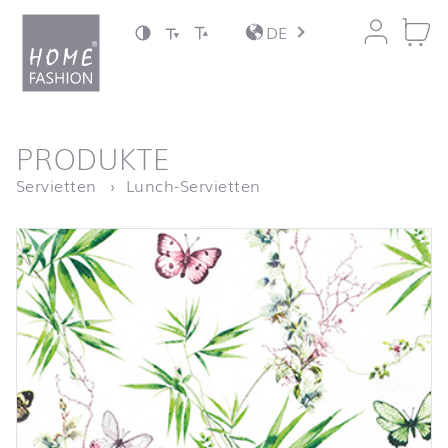
Zum Inhalt springen
DE
nach oben
PRODUKTE
Startseite
Akira
Servietten
Lunch-Servietten