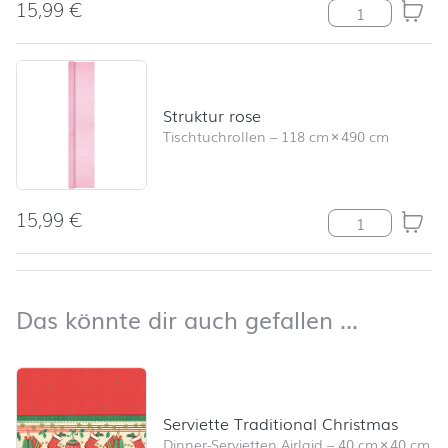
15,99
€
Struktur hellg
Struktur rose
Tischtuchrollen
–
118 cm
×
490 cm
15,99
€
Struktur rose 
nach oben
Das kön
Das könnte dir auch gefallen …
Produktliste überspringen und zum Filter springen
Serviette Traditional Christmas
Dinner-Servietten Airlaid
–
40 cm
×
40 cm