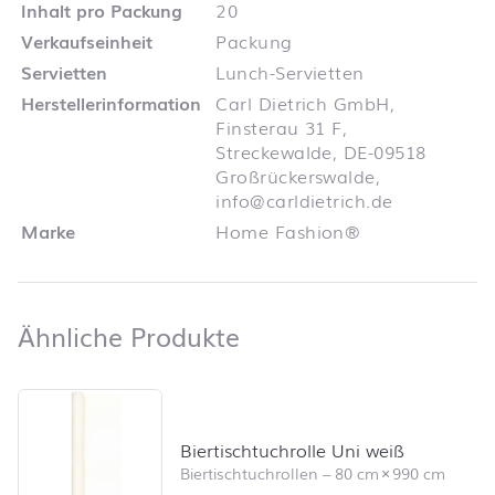
Inhalt pro Packung
20
Verkaufseinheit
Packung
Servietten
Lunch-Servietten
Herstellerinformation
Carl Dietrich GmbH,
Finsterau 31 F,
Streckewalde, DE-09518
Großrückerswalde,
info@carldietrich.de
Marke
Home Fashion®
Ähnliche Produkte
Ähnliche Produkte
Produktliste überspringen und zum Filter springen
Biertischtuchrolle Uni weiß
Biertischtuchrollen
–
80 cm
×
990 cm