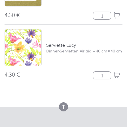
4,30
€
Serviette Tree
Serviette Lucy
Dinner-Servietten Airlaid
–
40 cm
×
40 cm
4,30
€
Serviette Lucy
nach oben
nach oben