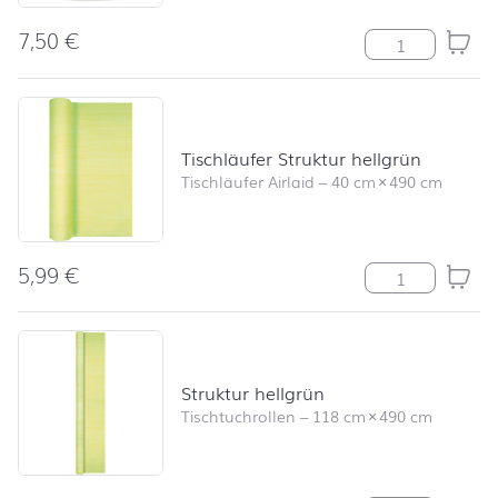
7,50
€
Stumpenkerze R
Tischläufer Struktur hellgrün
Tischläufer Airlaid
–
40 cm
×
490 cm
5,99
€
Tischläufer Str
Struktur hellgrün
Tischtuchrollen
–
118 cm
×
490 cm