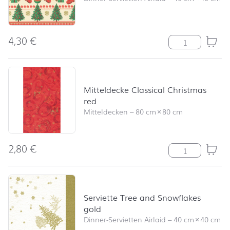
4,30
€
Serviette Tradi
Mitteldecke Classical Christmas
red
Mitteldecken
–
80 cm
×
80 cm
2,80
€
Mitteldecke Cla
Serviette Tree and Snowflakes
gold
Dinner-Servietten Airlaid
–
40 cm
×
40 cm