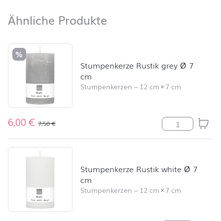
Ähnliche Produkte
Ähnliche Produkte
Produktliste überspringen und zum Filter springen
%
Stumpenkerze Rustik grey Ø 7
cm
Stumpenkerzen
–
12 cm
×
7 cm
6,00
€
Stumpenkerze R
7,50
€
Stumpenkerze Rustik white Ø 7
cm
Stumpenkerzen
–
12 cm
×
7 cm