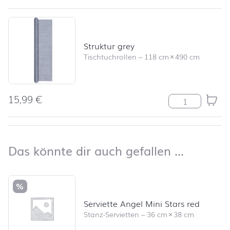
Struktur grey
Tischtuchrollen
–
118 cm
×
490 cm
15,99
€
Struktur grey 
nach oben
Das kön
Das könnte dir auch gefallen …
Produktliste überspringen und zum Filter springen
%
Serviette Angel Mini Stars red
Stanz-Servietten
–
36 cm
×
38 cm