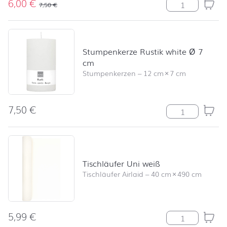
6,00
€
Stumpenkerze R
7,50
€
Stumpenkerze Rustik white Ø 7
cm
Stumpenkerzen
–
12 cm
×
7 cm
7,50
€
Stumpenkerze R
Tischläufer Uni weiß
Tischläufer Airlaid
–
40 cm
×
490 cm
5,99
€
Tischläufer Un