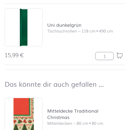
Uni dunkelgrün
Tischtuchrollen
–
118 cm
×
490 cm
15,99
€
Uni dunkelgrü
nach oben
Das kön
Das könnte dir auch gefallen …
Produktliste überspringen und zum Filter springen
Mitteldecke Traditional
Christmas
Mitteldecken
–
80 cm
×
80 cm