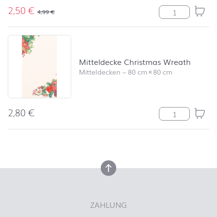
2,50
€
Serviette Angel
4,99
€
Mitteldecke Christmas Wreath
Mitteldecken
–
80 cm
×
80 cm
2,80
€
Mitteldecke Ch
nach oben
nach oben
ZAHLUNG