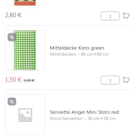
2,80
€
Mitteldecke Tr
%
Mitteldecke Karo green
Mitteldecken
–
80 cm
×
80 cm
1,50
€
Mitteldecke Ka
2,80
€
%
Serviette Angel Mini Stars red
Stanz-Servietten
–
36 cm
×
38 cm