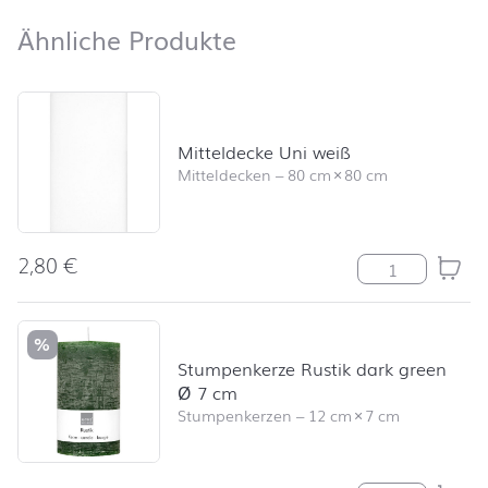
Ähnliche Produkte
Ähnliche Produkte
Produktliste überspringen und zum Filter springen
Mitteldecke Uni weiß
Mitteldecken
–
80 cm
×
80 cm
2,80
€
Mitteldecke Un
%
Stumpenkerze Rustik dark green
Ø 7 cm
Stumpenkerzen
–
12 cm
×
7 cm