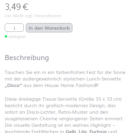
3,49
€
inkl. MwSt. zzgl. Versandkosten
Disco Menge
In den Warenkorb
verfügbar
Beschreibung
Tauchen Sie ein in ein farbenfrohes Fest für die Sinne
mit der außergewöhnlich stylischen Lunch-Serviette
„Disco“
aus dem Hause
Home Fashion®
!
Diese dreilagige Tissue-Serviette (Größe 33 x 33 cm)
besticht durch ihr grafisch-modernes Design, das
sofort an Disco-Lichter, Retro-Muster und den
ausgelassenen Charme vergangener Zeiten erinnert.
Die visuelle Gestaltung ist ein wahres Highlight –
leuchtende Farbflächen in
Gelb
,
Lila
,
Fuchsia
und