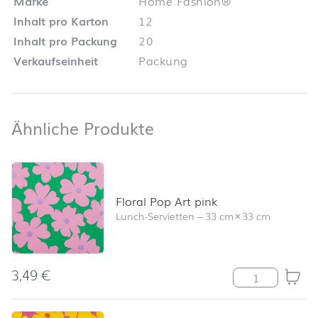
Marke
Home Fashion®
Inhalt pro Karton
12
Inhalt pro Packung
20
Verkaufseinheit
Packung
Ähnliche Produkte
Ähnliche Produkte
Produktliste überspringen und zum Filter springen
Floral Pop Art pink
Lunch-Servietten
–
33 cm
×
33 cm
3,49
€
Floral Pop Art 