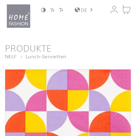
Zum Inhalt springen
DE
nach oben
PRODUKTE
Startseite
Disco
NEU!
Lunch-Servietten