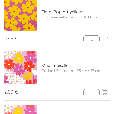
Floral Pop Art yellow
Lunch-Servietten
–
33 cm
×
33 cm
3,49
€
Floral Pop Art 
Mademoiselle
Cocktail-Servietten
–
25 cm
×
25 cm
2,99
€
Mademoiselle 