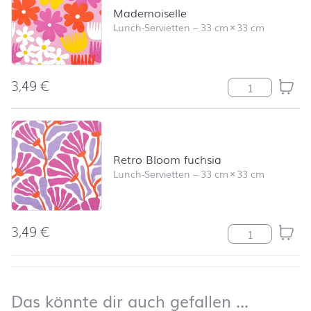
Mademoiselle
Lunch-Servietten
–
33 cm
×
33 cm
3,49
€
Mademoiselle 
Retro Bloom fuchsia
Lunch-Servietten
–
33 cm
×
33 cm
3,49
€
Retro Bloom fu
nach oben
Das kön
Das könnte dir auch gefallen …