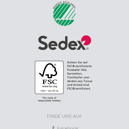
Achten Sie auf
FSC®-zertifizierte
Produkte! Alle
Servietten,
Tischläufer und -
decken aus Tissue
und Airlaid sind
FSC®-zertifiziert.
FINDE UNS AUF
Facebook