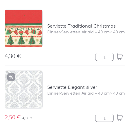
Produktliste überspringen und zum Filter springen
Serviette Traditional Christmas
Dinner-Servietten Airlaid
–
40 cm
×
40 cm
4,30
€
Serviette Tradi
%
Serviette Elegant silver
Dinner-Servietten Airlaid
–
40 cm
×
40 cm
2,50
€
Serviette Elega
4,30
€