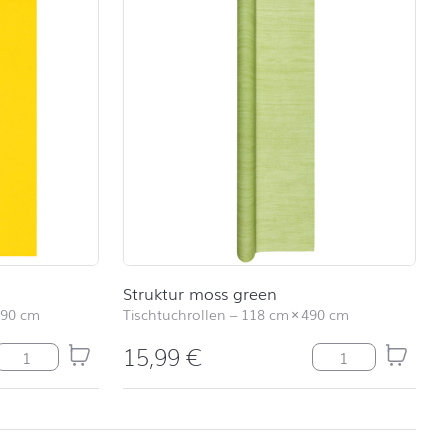
Struktur moss green
490 cm
Tischtuchrollen
–
118 cm
×
490 cm
15,99
€
e
Tischläufer Uni gelb Menge
Struktur moss gr