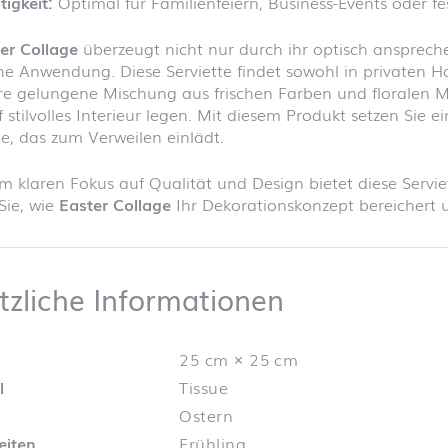
tigkeit:
Optimal für Familienfeiern, Business-Events oder fes
er Collage
überzeugt nicht nur durch ihr optisch ansprech
he Anwendung. Diese Serviette findet sowohl in privaten 
hre gelungene Mischung aus frischen Farben und floralen M
 stilvolles Interieur legen. Mit diesem Produkt setzen Sie
, das zum Verweilen einlädt.
m klaren Fokus auf Qualität und Design bietet diese Servie
Sie, wie
Easter Collage
Ihr Dekorationskonzept bereichert u
Zusätzliche
tzliche Informationen
25 cm × 25 cm
l
Tissue
Ostern
eiten
Frühling