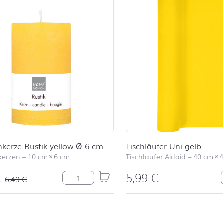
kerze Rustik yellow Ø 6 cm
Tischläufer Uni gelb
kerzen
–
10 cm
×
6 cm
Tischläufer Airlaid
–
40 cm
×
€
5,99
€
Stumpenkerze Rustik yellow Ø 6 cm Meng
6,49
€
en