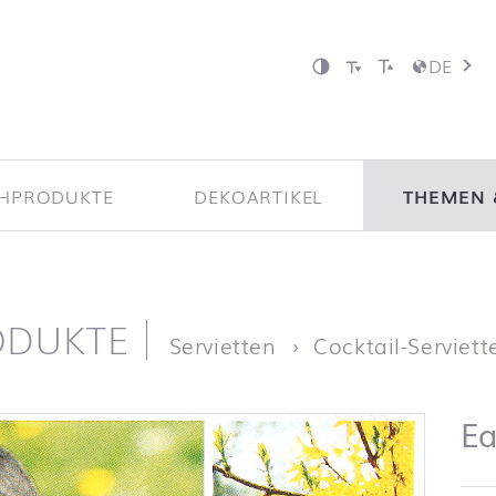
DE
CHPRODUKTE
DEKOARTIKEL
THEMEN 
ODUKTE
ite
Servietten
Cocktail-Serviett
Ea