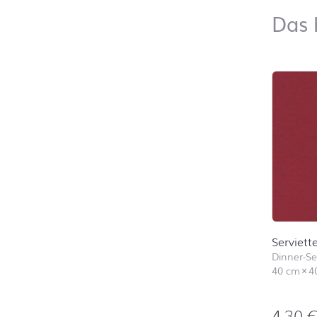
Das 
Produktl
Serviett
Dinner-Ser
40 cm
×
4
4,30