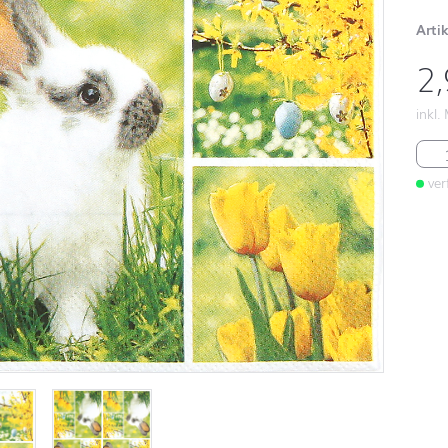
Arti
2
inkl.
Eas
ver