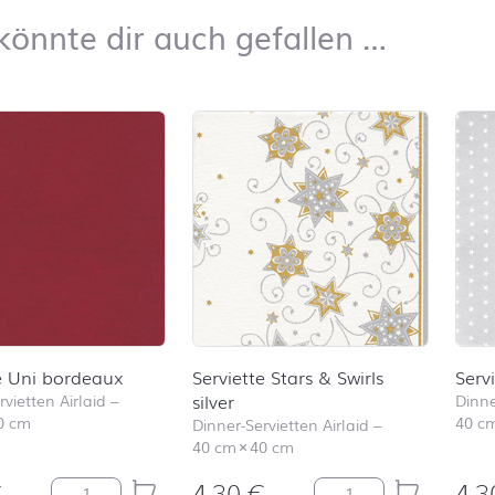
Das kön
könnte dir auch gefallen …
iste überspringen und zum Filter springen
e Uni bordeaux
Serviette Stars & Swirls
Servi
vietten Airlaid
–
silver
Dinne
0 cm
40 c
Dinner-Servietten Airlaid
–
40 cm
×
40 cm
€
4,30
€
4,
Serviette Uni bordeaux Menge
Serviette Stars & Swir