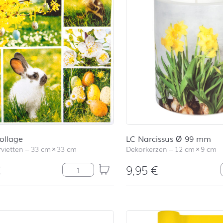
ollage
LC Narcissus Ø 99 mm
vietten
–
33 cm
×
33 cm
Dekorkerzen
–
12 cm
×
9 cm
€
9,95
€
Easter Collage Menge