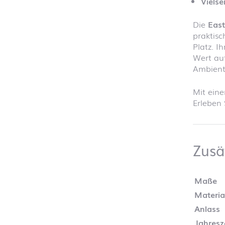
Vielsei
Die
East
praktisc
Platz. I
Wert auf
Ambiente
Mit eine
Erleben 
Zusä
Maße
Materia
Anlass
Jahresz