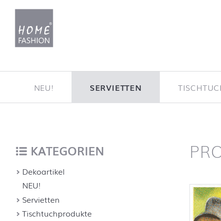
Zum Inhalt springen
NEU!
SERVIETTEN
TISCHTU
PR
Startse
nach oben
KATEGORIEN
Dekoartikel
NEU!
Servietten
Tischtuchprodukte