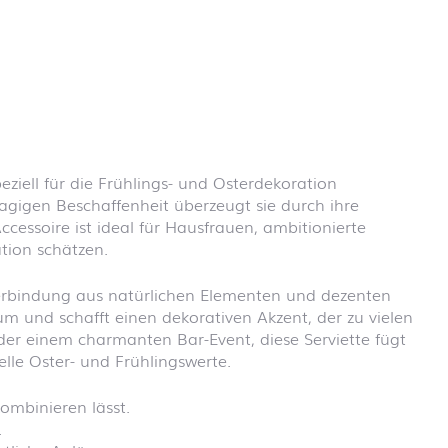
Schulanfang
Einhornzauber
Schulanfang
Feuerwehr
Schulanfang
Fußball
Schulanfang
Klemmbausteine
Schulanfang
ziell für die Frühlings- und Osterdekoration
Piraten
agigen Beschaffenheit überzeugt sie durch ihre
Schulanfang
ccessoire ist ideal für Hausfrauen, ambitionierte
Prinzessin
ation schätzen.
Schulanfang
Regenbogen
erbindung aus natürlichen Elementen und dezenten
Schulanfang
um und schafft einen dekorativen Akzent, der zu vielen
Schultafel
der einem charmanten Bar-Event, diese Serviette fügt
Schulanfang
elle Oster- und Frühlingswerte.
Tiere
ombinieren lässt.
.