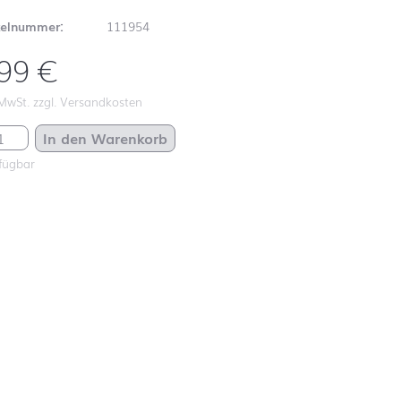
kelnummer:
111954
,99
€
 MwSt. zzgl. Versandkosten
ter Collage Menge
In den Warenkorb
fügbar
Schulanfang
ABC
Schulanfang
Autos
Schulanfang
Dinosaurier