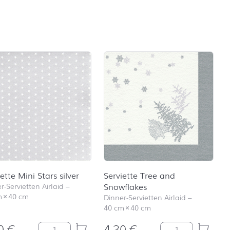
nte dir auch gefallen …
ette Mini Stars silver
Serviette Tree and
r-Servietten Airlaid
–
Snowflakes
m
×
40 cm
Dinner-Servietten Airlaid
–
40 cm
×
40 cm
30
€
4,30
€
ls silver Menge
Serviette Mini Stars silver Menge
Serviette Tree a