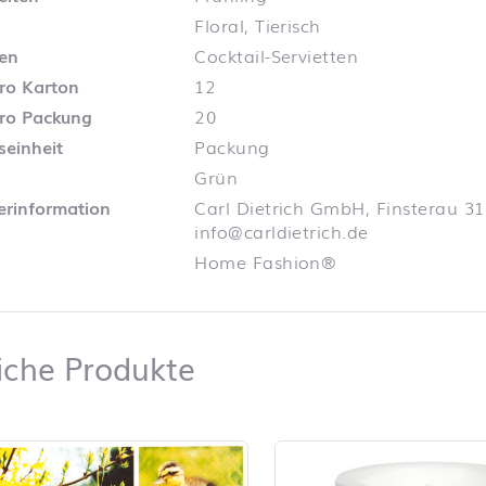
Floral, Tierisch
ten
Cocktail-Servietten
pro Karton
12
pro Packung
20
seinheit
Packung
Grün
lerinformation
Carl Dietrich GmbH, Finsterau 31
info@carldietrich.de
Home Fashion®
Ähnliche Produkte
iche Produkte
iste überspringen und zum Filter springen